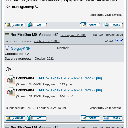
соответствующей приложению разрядности. Ты установил 64-х
битный драйвер?..
Известить модератора
Re: FireDac MS Access x64
Thu, 20 February 2025
[
сообщение #5908
14:23
является ответом на
сообщение #5906
]
SergeyKNP
Member
Сообщений:
92
Зарегистрирован:
October 2022
Да
Вложение:
Снимок экрана 2025-02-20 142257.png
(Размер: 34.94KB, Загружено 1217 раз)
Вложение:
Снимок экрана 2025-02-20 142455.png
(Размер: 21.33KB, Загружено 1164 раза)
[Обновления: Thu, 20 February 2025 14:25]
Известить модератора
Re: FireDac MS Access x64
Thu, 20 February 2025