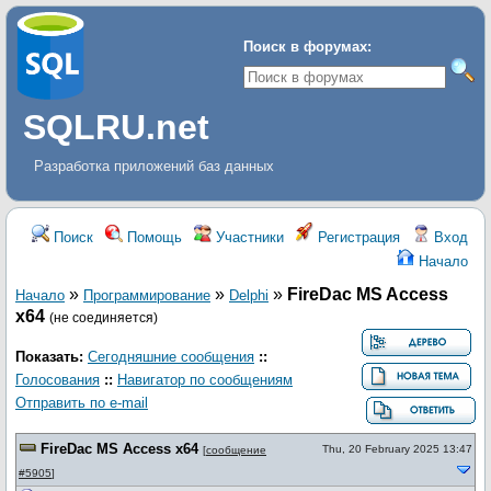
Поиск в форумах:
SQLRU.net
Разработка приложений баз данных
Поиск
Помощь
Участники
Регистрация
Вход
Начало
»
»
»
FireDac MS Access
Начало
Программирование
Delphi
x64
(не соединяется)
Показать:
Сегодняшние сообщения
::
Голосования
::
Навигатор по сообщениям
Отправить по e-mail
FireDac MS Access x64
Thu, 20 February 2025 13:47
[
сообщение
#5905
]