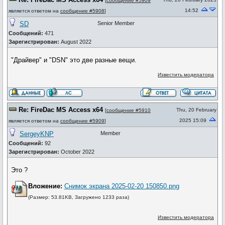
[
сообщение #5909
14:52
является ответом на
сообщение #5908
]
SD
Senior Member
Сообщений:
471
Зарегистрирован:
August 2022
"Драйвер" и "DSN" это две разные вещи.
Известить модератора
Re: FireDac MS Access x64
Thu, 20 February
[
сообщение #5910
2025 15:09
является ответом на
сообщение #5909
]
SergeyKNP
Member
Сообщений:
92
Зарегистрирован:
October 2022
Это ?
Вложение:
Снимок экрана 2025-02-20 150850.png
(Размер: 53.81KB, Загружено 1233 раза)
Известить модератора