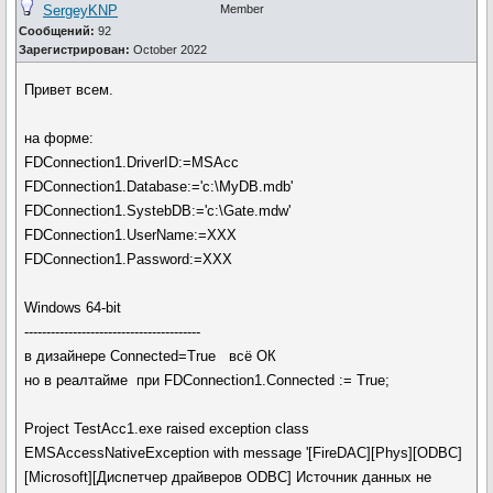
SergeyKNP
Member
Сообщений:
92
Зарегистрирован:
October 2022
Привет всем.
на форме:
FDConnection1.DriverID:=MSAcc
FDConnection1.Database:='c:\MyDB.mdb'
FDConnection1.SystebDB:='c:\Gate.mdw'
FDConnection1.UserName:=XXX
FDConnection1.Password:=XXX
Windows 64-bit
----------------------------------------
в дизайнере Connected=True всё ОК
но в реалтайме при FDConnection1.Connected := True;
Project TestAcc1.exe raised exception class
EMSAccessNativeException with message '[FireDAC][Phys][ODBC]
[Microsoft][Диспетчер драйверов ODBC] Источник данных не