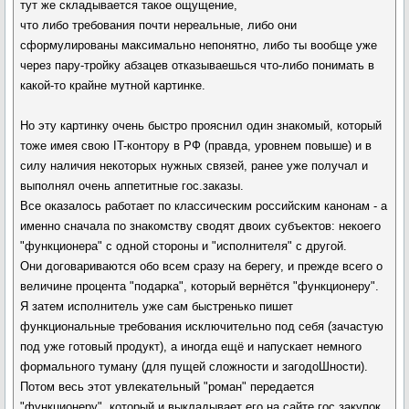
тут же складывается такое ощущение,
что либо требования почти нереальные, либо они
сформулированы максимально непонятно, либо ты вообще уже
через пару-тройку абзацев отказываешься что-либо понимать в
какой-то крайне мутной картинке.
Но эту картинку очень быстро прояснил один знакомый, который
тоже имея свою IT-контору в РФ (правда, уровнем повыше) и в
силу наличия некоторых нужных связей, ранее уже получал и
выполнял очень аппетитные гос.заказы.
Все оказалось работает по классическим российским канонам - а
именно сначала по знакомству сводят двоих субъектов: некоего
"функционера" с одной стороны и "исполнителя" с другой.
Они договариваются обо всем сразу на берегу, и прежде всего о
величине процента "подарка", который вернётся "функционеру".
Я затем исполнитель уже сам быстренько пишет
функциональные требования исключительно под себя (зачастую
под уже готовый продукт), а иногда ещё и напускает немного
формального туману (для пущей сложности и загодоШности).
Потом весь этот увлекательный "роман" передается
"функционеру", который и выкладывает его на сайте гос.закупок.