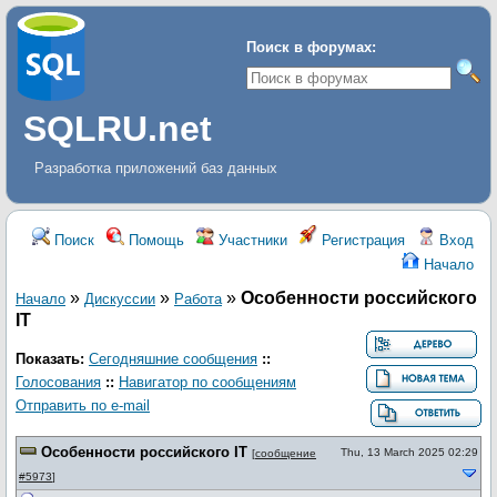
Поиск в форумах:
SQLRU.net
Разработка приложений баз данных
Поиск
Помощь
Участники
Регистрация
Вход
Начало
»
»
»
Особенности российского
Начало
Дискуcсии
Работа
IT
Показать:
Сегодняшние сообщения
::
Голосования
::
Навигатор по сообщениям
Отправить по e-mail
Особенности российского IT
Thu, 13 March 2025 02:29
[
сообщение
#5973
]