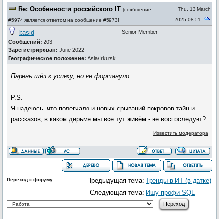
Re: Особенности российского IT
Thu, 13 March
[
сообщение
2025 08:51
#5974
является ответом на
сообщение #5973
]
basid
Senior Member
Сообщений:
203
Зарегистрирован:
June 2022
Географическое положение:
Asia/Irkutsk
Парень шёл к успеху, но не фортануло
.
P.S.
Я надеюсь, что полегчало и новых срываний покровов тайн и
рассказов, в каком дерьме мы все тут живём - не воспоследует?
Известить модератора
Переход к форуму:
Предыдущая тема:
Тренды в ИТ (в датке)
Следующая тема:
Ищу профи SQL