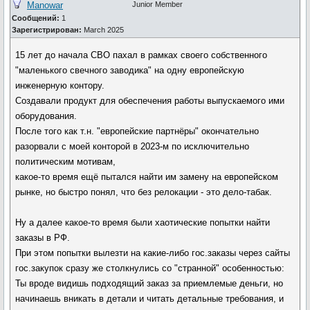
Manowar
Junior Member
Сообщений:
1
Зарегистрирован:
March 2025
15 лет до начала СВО пахал в рамках своего собственного
"маленького свечного заводика" на одну европейскую
инженерную контору.
Создавали продукт для обеспечения работы выпускаемого ими
оборудования.
После того как т.н. "европейские партнёры" окончательно
разорвали с моей конторой в 2023-м по исключительно
политическим мотивам,
какое-то время ещё пытался найти им замену на европейском
рынке, но быстро понял, что без релокации - это дело-табак.
Ну а далее какое-то время были хаотические попытки найти
заказы в РФ.
При этом попытки вылезти на какие-либо гос.заказы через сайты
гос.закупок сразу же столкнулись со "странной" особенностью:
Ты вроде видишь подходящий заказ за приемлемые деньги, но
начинаешь вникать в детали и читать детальные требования, и