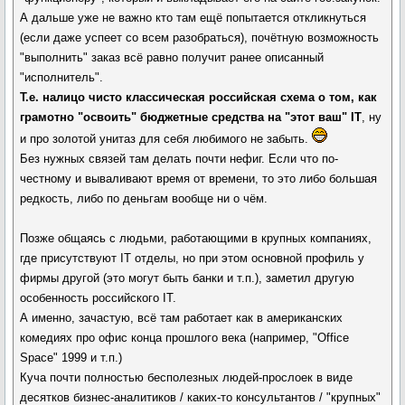
А дальше уже не важно кто там ещё попытается откликнуться
(если даже успеет со всем разобраться), почётную возможность
"выполнить" заказ всё равно получит ранее описанный
"исполнитель".
Т.е. налицо чисто классическая российская схема о том, как
грамотно "освоить" бюджетные средства на "этот ваш" IT
, ну
и про золотой унитаз для себя любимого не забыть.
Без нужных связей там делать почти нефиг. Если что по-
честному и вываливают время от времени, то это либо большая
редкость, либо по деньгам вообще ни о чём.
Позже общаясь с людьми, работающими в крупных компаниях,
где присутствуют IT отделы, но при этом основной профиль у
фирмы другой (это могут быть банки и т.п.), заметил другую
особенность российского IT.
А именно, зачастую, всё там работает как в американских
комедиях про офис конца прошлого века (например, "Office
Space" 1999 и т.п.)
Куча почти полностью бесполезных людей-прослоек в виде
десятков бизнес-аналитиков / каких-то консультантов / "крупных"