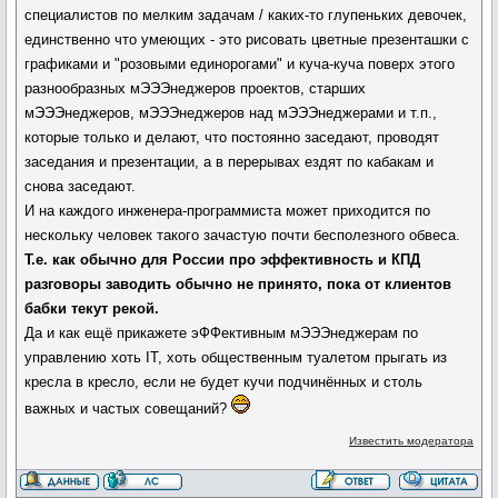
специалистов по мелким задачам / каких-то глупеньких девочек,
единственно что умеющих - это рисовать цветные презенташки с
графиками и "розовыми единорогами" и куча-куча поверх этого
разнообразных мЭЭЭнеджеров проектов, старших
мЭЭЭнеджеров, мЭЭЭнеджеров над мЭЭЭнеджерами и т.п.,
которые только и делают, что постоянно заседают, проводят
заседания и презентации, а в перерывах ездят по кабакам и
снова заседают.
И на каждого инженера-программиста может приходится по
нескольку человек такого зачастую почти бесполезного обвеса.
Т.е. как обычно для России про эффективность и КПД
разговоры заводить обычно не принято, пока от клиентов
бабки текут рекой.
Да и как ещё прикажете эФФективным мЭЭЭнеджерам по
управлению хоть IT, хоть общественным туалетом прыгать из
кресла в кресло, если не будет кучи подчинённых и столь
важных и частых совещаний?
Известить модератора