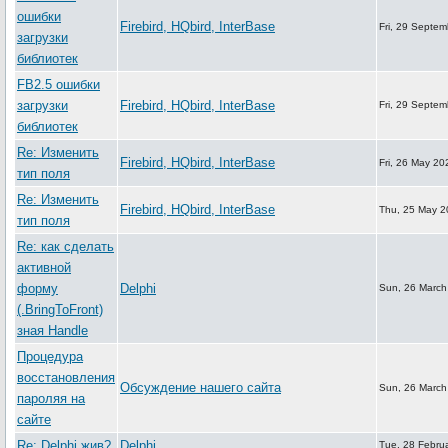
ошибки
Firebird, HQbird, InterBase
Fri, 29 Septe
загрузки
библиотек
FB2.5 ошибки
загрузки
Firebird, HQbird, InterBase
Fri, 29 Septe
библиотек
Re: Изменить
Firebird, HQbird, InterBase
Fri, 26 May 20
тип поля
Re: Изменить
Firebird, HQbird, InterBase
Thu, 25 May 2
тип поля
Re: как сделать
активной
форму
Delphi
Sun, 26 March
(.BringToFront)
зная Handle
Процедура
восстановления
Обсуждение нашего сайта
Sun, 26 March
пароляя на
сайте
Re: Delphi жив?
Delphi
Tue, 28 Febru