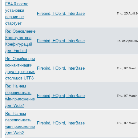
FB4.0 после
установки
Firebird, HQbird, InterBase
Thu, 25 April 
сервис не
стартует
Re: Обновление
Калькулятора
Firebird, HQbird, InterBase
Fri, 05 April 2
Конфигураций
для Firebird
Re: Ошибка при
конкантинации
Firebird, HQbird, InterBase
Thu, 07 March
двух строковых
столбцов UTF8
Re: На чем
переписывать
Firebird, HQbird, InterBase
Thu, 07 March
win-приложение
для Web?
Re: На чем
переписывать
Firebird, HQbird, InterBase
Thu, 07 March
win-приложение
для Web?