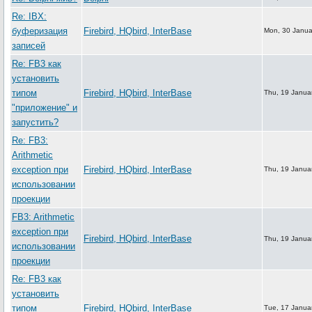
Re: IBX:
буферизация
Firebird, HQbird, InterBase
Mon, 30 Janua
записей
Re: FB3 как
установить
типом
Firebird, HQbird, InterBase
Thu, 19 Janua
"приложение" и
запустить?
Re: FB3:
Arithmetic
exception при
Firebird, HQbird, InterBase
Thu, 19 Janua
использовании
проекции
FB3: Arithmetic
exception при
Firebird, HQbird, InterBase
Thu, 19 Janua
использовании
проекции
Re: FB3 как
установить
типом
Firebird, HQbird, InterBase
Tue, 17 Janua