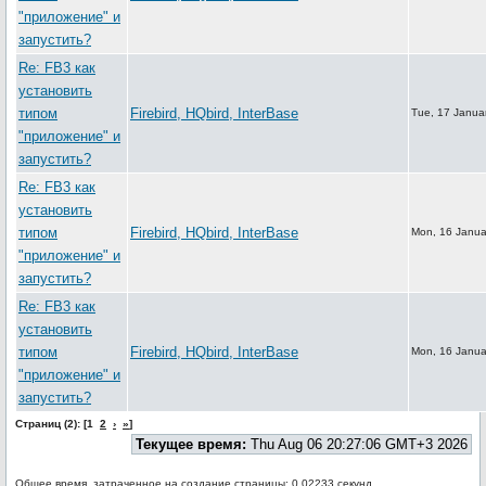
"приложение" и
запустить?
Re: FB3 как
установить
типом
Firebird, HQbird, InterBase
Tue, 17 Janua
"приложение" и
запустить?
Re: FB3 как
установить
типом
Firebird, HQbird, InterBase
Mon, 16 Janua
"приложение" и
запустить?
Re: FB3 как
установить
типом
Firebird, HQbird, InterBase
Mon, 16 Janua
"приложение" и
запустить?
Страниц (2): [1
2
›
»
]
Текущее время:
Thu Aug 06 20:27:06 GMT+3 2026
Общее время, затраченное на создание страницы: 0.02233 секунд