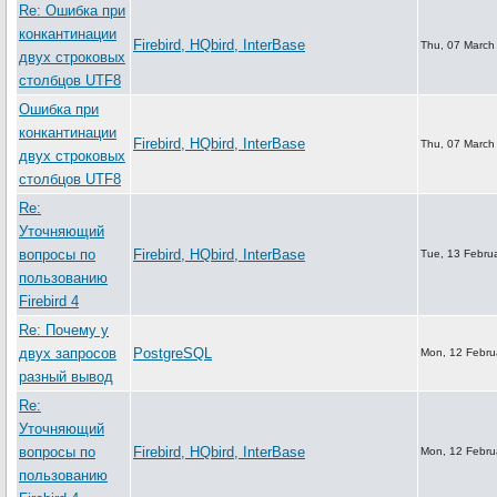
Re: Ошибка при
конкантинации
Firebird, HQbird, InterBase
Thu, 07 March
двух строковых
столбцов UTF8
Ошибка при
конкантинации
Firebird, HQbird, InterBase
Thu, 07 March
двух строковых
столбцов UTF8
Re:
Уточняющий
вопросы по
Firebird, HQbird, InterBase
Tue, 13 Febru
пользованию
Firebird 4
Re: Почему у
двух запросов
PostgreSQL
Mon, 12 Febru
разный вывод
Re:
Уточняющий
вопросы по
Firebird, HQbird, InterBase
Mon, 12 Febru
пользованию