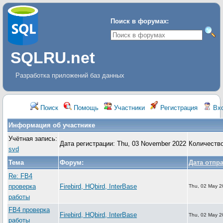
Поиск в форумах:
SQLRU.net
Разработка приложений баз данных
Поиск
Помощь
Участники
Регистрация
Вх
Информация об участнике
Учётная запись:
Дата регистрации: Thu, 03 November 2022
Количеств
svd
Тема
Форум:
Дата отпр
Re: FB4
проверка
Firebird, HQbird, InterBase
Thu, 02 May 2
работы
FB4 проверка
Firebird, HQbird, InterBase
Thu, 02 May 2
работы