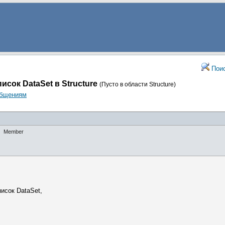
Пои
исок DataSet в Structure
(Пусто в области Structure)
общениям
Member
писок DataSet,