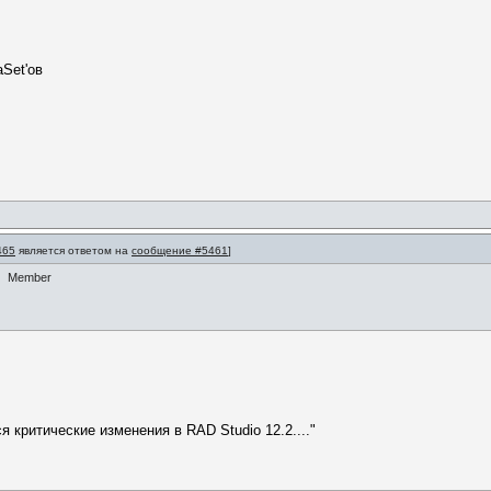
aSet'ов
465
является ответом на
сообщение #5461
]
Member
 критические изменения в RAD Studio 12.2...."