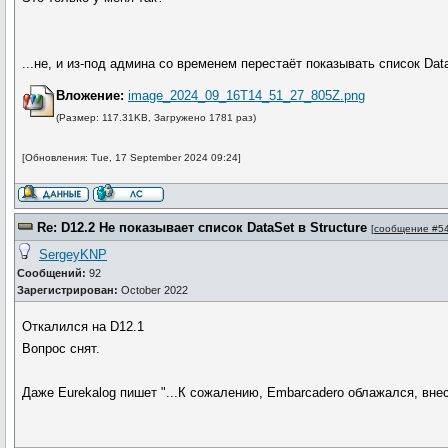
...не, и из-под админа со временем перестаёт показывать список Dat
Вложение:
image_2024_09_16T14_51_27_805Z.png
(Размер: 117.31KB, Загружено 1781 раз)
[Обновления: Tue, 17 September 2024 09:24]
Re: D12.2 Не показывает список DataSet в Structure
[
сообщение #5
SergeyKNP
Сообщений:
92
Зарегистрирован:
October 2022
Откалился на D12.1
Вопрос снят.
Даже Eurekalog пишет "...К сожалению, Embarcadero облажался, внеся