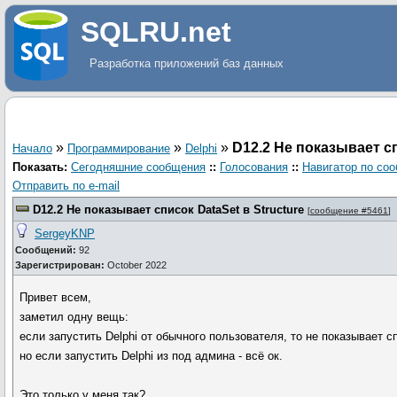
SQLRU.net
Разработка приложений баз данных
»
»
»
D12.2 Не показывает сп
Начало
Программирование
Delphi
Показать:
Сегодняшние сообщения
::
Голосования
::
Навигатор по со
Отправить по e-mail
D12.2 Не показывает список DataSet в Structure
[
сообщение #5461
]
SergeyKNP
Сообщений:
92
Зарегистрирован:
October 2022
Привет всем,
заметил одну вещь:
если запустить Delphi от обычного пользователя, то не показывает с
но если запустить Delphi из под админа - всё ок.
Это только у меня так?