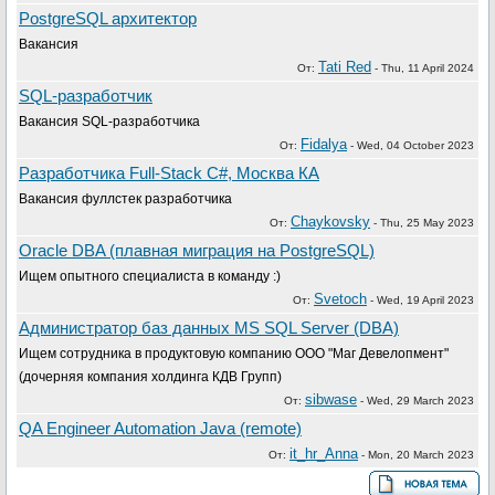
PostgreSQL архитектор
Вакансия
Tati Red
От:
-
Thu, 11 April 2024
SQL-разработчик
Вакансия SQL-разработчика
Fidalya
От:
-
Wed, 04 October 2023
Разработчика Full-Stack C#, Москва КА
Вакансия фуллстек разработчика
Chaykovsky
От:
-
Thu, 25 May 2023
Oracle DBA (плавная миграция на PostgreSQL)
Ищем опытного специалиста в команду :)
Svetoch
От:
-
Wed, 19 April 2023
Администратор баз данных MS SQL Server (DBA)
Ищем сотрудника в продуктовую компанию ООО "Маг Девелопмент"
(дочерняя компания холдинга КДВ Групп)
sibwase
От:
-
Wed, 29 March 2023
QA Engineer Automation Java (remote)
it_hr_Anna
От:
-
Mon, 20 March 2023