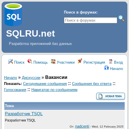
Поиск в форумах:
SQLRU.net
Разработка приложений баз данных
Поиск
Помощь
Участники
Регистрация
Вход
Начало
»
»
Вакансии
Начало
Дискуcсии
::
::
Показать:
Сегодняшние сообщения
Сообщения без ответа
::
Голосования
Навигатор по сообщениям
Тема
Разработчик TSQL
Разработчик TSQL
nadcenti
От:
-
Wed, 12 February 2025