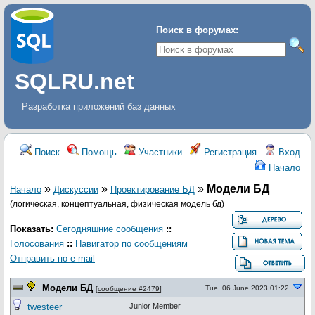
Поиск в форумах:
SQLRU.net
Разработка приложений баз данных
Поиск
Помощь
Участники
Регистрация
Вход
Начало
»
»
»
Модели БД
Начало
Дискуcсии
Проектирование БД
(логическая, концептуальная, физическая модель бд)
Показать:
Сегодняшние сообщения
::
Голосования
::
Навигатор по сообщениям
Отправить по e-mail
Модели БД
Tue, 06 June 2023 01:22
[
сообщение #2479
]
twesteer
Junior Member