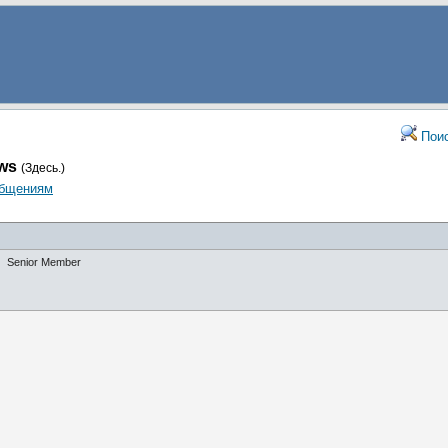
Пои
ows
(Здесь.)
общениям
Senior Member