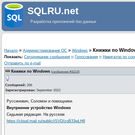
SQLRU.net
Разработка приложений баз данных
»
»
»
Книжки по Wind
Начало
Администрирование ОС
Windows
Показать:
Сегодняшние сообщения
::
Голосования
::
Навигатор по со
Отправить по e-mail
Книжки по Windows
[
сообщение #3215
]
Сообщений:
206
Зарегистрирован:
September 2022
Руссинович, Соломон и помощники.
Внутреннее устройство Windows
Седьмая редакция. На русском.
https://cloud.mail.ru/public/iSVD/zoB33wLH8