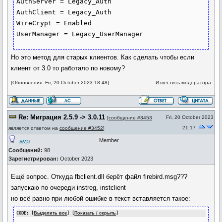
AuthServer = Legacy_Auth

AuthClient = Legacy_Auth

WireCrypt = Enabled

UserManager = Legacy_UserManager
Но это метод для старых клиентов. Как сделать чтобы если
клиент от 3.0 то работало по новому?
[Обновления: Fri, 20 October 2023 18:48]
Известить модератора
Re: Миграция 2.5.9 -> 3.0.11
Fri, 20 October 2023
[
сообщение #3453
21:17
является ответом на
сообщение #3452
]
avp
Member
Сообщений:
98
Зарегистрирован:
October 2023
Ещё вопрос. Откуда fbclient.dll берёт файл firebird.msg???
запускаю по очереди instreg, instclient
но всё равно при любой ошибке в текст вставляется такое:
CODE: [
Выделить все
] [
Показать / скрыть
]