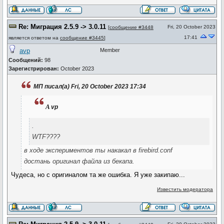
Re: Миграция 2.5.9 -> 3.0.11
Fri, 20 October 2023
[
сообщение #3448
17:41
является ответом на
сообщение #3445
]
avp
Member
Сообщений:
98
Зарегистрирован:
October 2023
МП писал(а) Fri, 20 October 2023 17:34
a
vp
.
WTF????
в ходе экспериментов ты накакал в firebird.conf
достань оригинал файла из бекапа.
Чудеса, но с оригиналом та же ошибка. Я уже закипаю...
Известить модератора