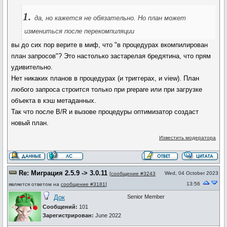
1.
да, но кажется не обязательно. Но план может
измениться после перекомпиляции
вы до сих пор верите в миф, что "в процедурах вкомпилирован
план запросов"? Это настолько застарелая бредятина, что прям
удивительно.
Нет никаких планов в процедурах (и триггерах, и view). План
любого запроса строится только при prepare или при загрузке
объекта в кэш метаданных.
Так что после B/R и вызове процедуры оптимизатор создаст
новый план.
Известить модератора
Re: Миграция 2.5.9 -> 3.0.11
Wed, 04 October 2023
[
сообщение #3243
13:56
является ответом на
сообщение #3181
]
Док
Senior Member
Сообщений:
101
Зарегистрирован:
June 2022