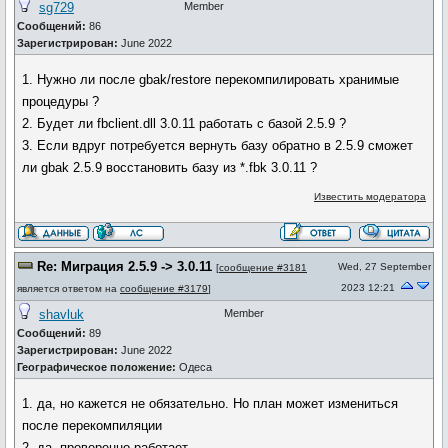
sg729
Member
Сообщений:
86
Зарегистрирован:
June 2022
1. Нужно ли после gbak/restore перекомпилировать хранимые
процедуры ?
2. Будет ли fbclient.dll 3.0.11 работать с базой 2.5.9 ?
3. Если вдруг потребуется вернуть базу обратно в 2.5.9 сможет
ли gbak 2.5.9 восстановить базу из *.fbk 3.0.11 ?
Известить модератора
Re: Миграция 2.5.9 -> 3.0.11
Wed, 27 September
[
сообщение #3181
2023 12:21
является ответом на
сообщение #3179
]
shavluk
Member
Сообщений:
89
Зарегистрирован:
June 2022
Географическое положение:
Одеса
1. да, но кажется не обязательно. Но план может измениться
после перекомпиляции
2. да, проверенно работает