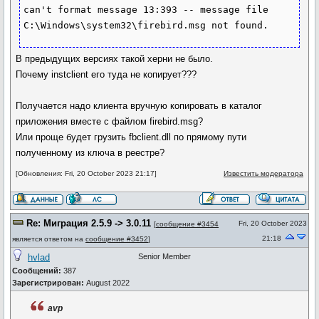
can't format message 13:393 -- message file 
C:\Windows\system32\firebird.msg not found.
В предыдущих версиях такой херни не было.
Почему instclient его туда не копирует???
Получается надо клиента вручную копировать в каталог
приложения вместе с файлом firebird.msg?
Или проще будет грузить fbclient.dll по прямому пути
полученному из ключа в реестре?
[Обновления: Fri, 20 October 2023 21:17]
Известить модератора
Re: Миграция 2.5.9 -> 3.0.11
Fri, 20 October 2023
[
сообщение #3454
21:18
является ответом на
сообщение #3452
]
hvlad
Senior Member
Сообщений:
387
Зарегистрирован:
August 2022
avp