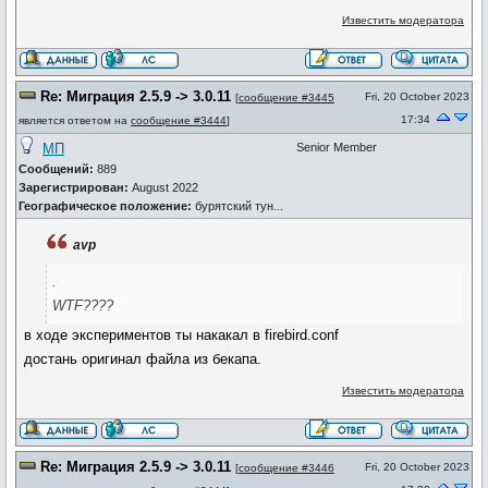
Известить модератора
Re: Миграция 2.5.9 -> 3.0.11
Fri, 20 October 2023
[
сообщение #3445
17:34
является ответом на
сообщение #3444
]
МП
Senior Member
Сообщений:
889
Зарегистрирован:
August 2022
Географическое положение:
бурятский тун...
avp
.
WTF????
в ходе экспериментов ты накакал в firebird.conf
достань оригинал файла из бекапа.
Известить модератора
Re: Миграция 2.5.9 -> 3.0.11
Fri, 20 October 2023
[
сообщение #3446