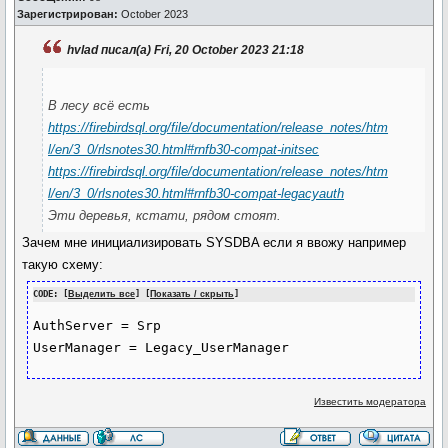
Зарегистрирован:
October 2023
hvlad писал(а) Fri, 20 October 2023 21:18
В лесу всё есть
https://firebirdsql.org/file/documentation/release_notes/htm
l/en/3_0/rlsnotes30.html#rnfb30-compat-initsec
https://firebirdsql.org/file/documentation/release_notes/htm
l/en/3_0/rlsnotes30.html#rnfb30-compat-legacyauth
Эти деревья, кстати, рядом стоят.
Зачем мне инициализировать SYSDBA если я ввожу например
такую схему:
CODE: [
Выделить все
] [
Показать / скрыть
]
AuthServer = Srp

UserManager = Legacy_UserManager
Известить модератора