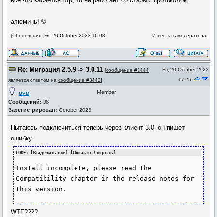
всё что касается Srp, то не работает со старым протоколом.
алюминь! ©
[Обновления: Fri, 20 October 2023 16:03]
Известить модератора
Re: Миграция 2.5.9 -> 3.0.11
Fri, 20 October 2023
[
сообщение #3444
17:25
является ответом на
сообщение #3442
]
avp
Member
Сообщений:
98
Зарегистрирован:
October 2023
Пытаюсь подключиться теперь через клиент 3.0, он пишет
ошибку
CODE: [
Выделить все
] [
Показать / скрыть
]
Install incomplete, please read the 
Compatibility chapter in the release notes for 
WTF????