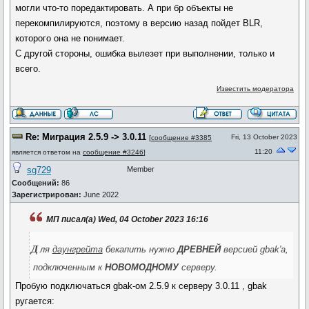
могли что-то поредактировать. А при бр объекты не
перекомпилируются, поэтому в версию назад пойдет BLR,
которого она не понимает.
С другой стороны, ошибка вылезет при выполнении, только и
всего.
Известить модератора
Re: Миграция 2.5.9 -> 3.0.11
Fri, 13 October 2023
[
сообщение #3385
11:20
является ответом на
сообщение #3246
]
sg729
Member
Сообщений:
86
Зарегистрирован:
June 2022
МП писал(а) Wed, 04 October 2023 16:16
д
ля
даунгрейта
бекапить нужно
ДРЕВНЕЙ
версией gbak'а,
подключенным к
НОВОМОДНОМУ
серверу.
Пробую подключаться gbak-ом 2.5.9 к серверу 3.0.11 , gbak
ругается: