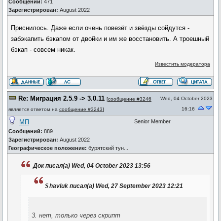
Сообщений:
471
Зарегистрирован:
August 2022
Приснилось. Даже если очень повезёт и звёзды сойдутся -
забэкапить бэкапом от двойки и им же восстановить. А троешный
бэкап - совсем никак.
Известить модератора
Re: Миграция 2.5.9 -> 3.0.11
Wed, 04 October 2023
[
сообщение #3246
16:16
является ответом на
сообщение #3243
]
МП
Senior Member
Сообщений:
889
Зарегистрирован:
August 2022
Географическое положение:
бурятский тун...
Док писал(а) Wed, 04 October 2023 13:56
s
havluk писал(а) Wed, 27 September 2023 12:21
3. нет, только через скрипт