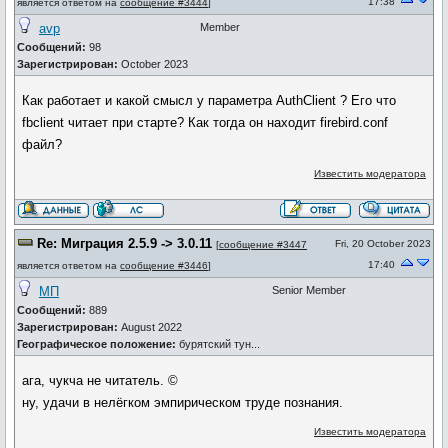
17:38
является ответом на
сообщение #3444
]
avp
Member
Сообщений:
98
Зарегистрирован:
October 2023
Как работает и какой смысл у параметра AuthClient ? Его что
fbclient читает при старте? Как тогда он находит firebird.conf
файл?
Известить модератора
Re: Миграция 2.5.9 -> 3.0.11
Fri, 20 October 2023
[
сообщение #3447
17:40
является ответом на
сообщение #3446
]
МП
Senior Member
Сообщений:
889
Зарегистрирован:
August 2022
Географическое положение:
бурятский тун...
ага, чукча не читатель. ©
ну, удачи в нелёгком эмпирическом труде познания.
Известить модератора