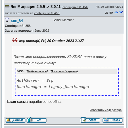
Re: Миграция 2.5.9 -> 3.0.11
Fri, 20 October 2023
[
сообщение #3456
21:59
является ответом на
сообщение #3455
]
sim_84
Senior Member
Сообщений:
358
Зарегистрирован:
June 2022
avp писал(а) Fri, 20 October 2023 21:27
Зачем мне инициализировать SYSDBA если я ввожу
например такую схему:
CODE: [
Выделить все
] [
Показать / скрыть
]
AuthServer = Srp

UserManager = Legacy_UserManager
Такая схема неработоспособна.
Известить модератора