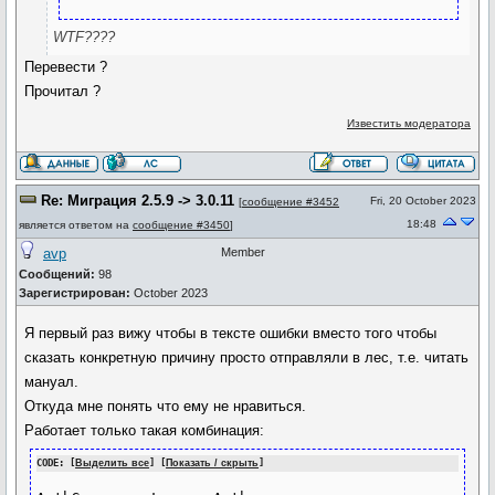
WTF????
Перевести ?
Прочитал ?
Известить модератора
Re: Миграция 2.5.9 -> 3.0.11
Fri, 20 October 2023
[
сообщение #3452
18:48
является ответом на
сообщение #3450
]
avp
Member
Сообщений:
98
Зарегистрирован:
October 2023
Я первый раз вижу чтобы в тексте ошибки вместо того чтобы
сказать конкретную причину просто отправляли в лес, т.е. читать
мануал.
Откуда мне понять что ему не нравиться.
Работает только такая комбинация:
CODE: [
Выделить все
] [
Показать / скрыть
]