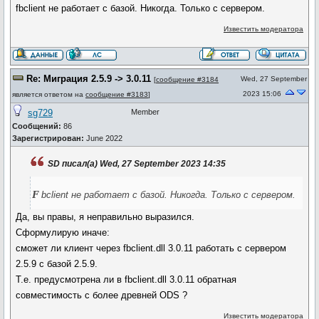
fbclient не работает с базой. Никогда. Только с сервером.
Известить модератора
Re: Миграция 2.5.9 -> 3.0.11
Wed, 27 September
[
сообщение #3184
2023 15:06
является ответом на
сообщение #3183
]
sg729
Member
Сообщений:
86
Зарегистрирован:
June 2022
SD писал(а) Wed, 27 September 2023 14:35
f
bclient не работает с базой. Никогда. Только с сервером.
Да, вы правы, я неправильно выразился.
Сформулирую иначе:
сможет ли клиент через fbclient.dll 3.0.11 работать с сервером
2.5.9 с базой 2.5.9.
Т.е. предусмотрена ли в fbclient.dll 3.0.11 обратная
совместимость с более древней ODS ?
Известить модератора