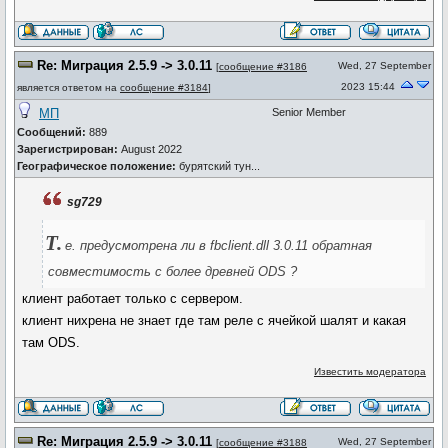
Re: Миграция 2.5.9 -> 3.0.11
Wed, 27 September
[
сообщение #3186
2023 15:44
является ответом на
сообщение #3184
]
МП
Senior Member
Сообщений:
889
Зарегистрирован:
August 2022
Географическое положение:
бурятский тун...
sg729
Т.
е. предусмотрена ли в fbclient.dll 3.0.11 обратная
совместимость с более древней ODS ?
клиент работает только с сервером.
клиент нихрена не знает где там реле с ячейкой шалят и какая
там ODS.
Известить модератора
Re: Миграция 2.5.9 -> 3.0.11
Wed, 27 September
[
сообщение #3188