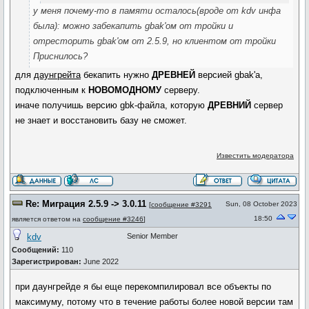
у меня почему-то в памяти осталось(вроде от kdv инфа
была): можно забекапить gbak'ом от тройки и
отресторить gbak'ом от 2.5.9, но клиентом от тройки
Приснилось?
для
даунгрейта
бекапить нужно
ДРЕВНЕЙ
версией gbak'а,
подключенным к
НОВОМОДНОМУ
серверу.
иначе получишь версию gbk-файла, которую
ДРЕВНИЙ
сервер
не знает и восстановить базу не сможет.
Известить модератора
Re: Миграция 2.5.9 -> 3.0.11
Sun, 08 October 2023
[
сообщение #3291
18:50
является ответом на
сообщение #3246
]
kdv
Senior Member
Сообщений:
110
Зарегистрирован:
June 2022
при даунгрейде я бы еще перекомпилировал все объекты по
максимуму, потому что в течение работы более новой версии там