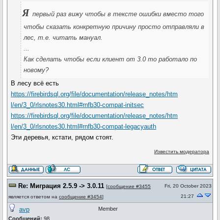
Я
первый раз вижу чтобы в тексте ошибки вместо того
чтобы сказать конкретную причину просто отправляли в
лес, т.е. читать мануал.
...
Как сделать чтобы если клиент от 3.0 то работало по
новому?
В лесу всё есть
https://firebirdsql.org/file/documentation/release_notes/htm
l/en/3_0/rlsnotes30.html#rnfb30-compat-initsec
https://firebirdsql.org/file/documentation/release_notes/htm
l/en/3_0/rlsnotes30.html#rnfb30-compat-legacyauth
Эти деревья, кстати, рядом стоят.
Известить модератора
Re: Миграция 2.5.9 -> 3.0.11
Fri, 20 October 2023
[
сообщение #3455
21:27
является ответом на
сообщение #3454
]
avp
Member
Сообщений:
98