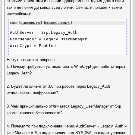
старыми клиентами и новыми одновременно. Курил долго RN и
так и не понял до конца всей логики. Сейчас я пришёл к таким
настройками:
CODE: [
Выделить все
] [
Показать / скрыть
]
AuthServer = Srp,Legacy_Auth

UserManager = Legacy_UserManager

Но тут возникают вопросы:
1. Почему требуется устанавливать WireCrypt для работы через
Legacy_Auth?
2. Будет ли клиент от 3.0 при работе через Legacy_Auth
использовать шифрование?
3. Чем принципиально отличается Legacy_UserManager от Srp
кроме нюансов безопасности?
4. Почему то при подключении через AuthServer = Legacy_Auth и
UserManager = Srp подключение под SYSDBA проходит успешно