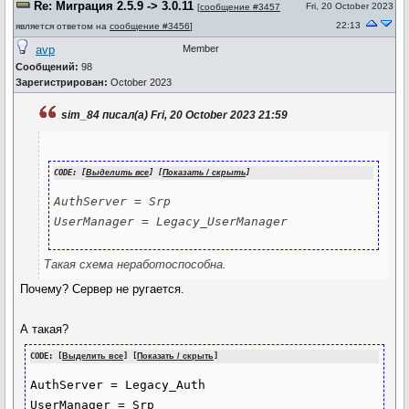
Re: Миграция 2.5.9 -> 3.0.11
Fri, 20 October 2023
[
сообщение #3457
22:13
является ответом на
сообщение #3456
]
avp
Member
Сообщений:
98
Зарегистрирован:
October 2023
sim_84 писал(а) Fri, 20 October 2023 21:59
CODE: [
Выделить все
] [
Показать / скрыть
]
AuthServer = Srp

UserManager = Legacy_UserManager
Такая схема неработоспособна.
Почему? Сервер не ругается.
А такая?
CODE: [
Выделить все
] [
Показать / скрыть
]
AuthServer = Legacy_Auth
