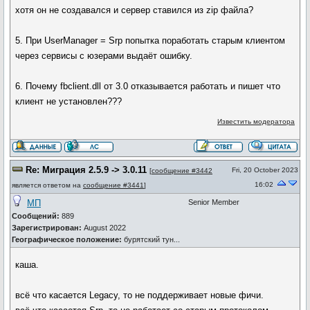
хотя он не создавался и сервер ставился из zip файла?
5. При UserManager = Srp попытка поработать старым клиентом
через сервисы с юзерами выдаёт ошибку.
6. Почему fbclient.dll от 3.0 отказывается работать и пишет что
клиент не установлен???
Известить модератора
Re: Миграция 2.5.9 -> 3.0.11
Fri, 20 October 2023
[
сообщение #3442
16:02
является ответом на
сообщение #3441
]
МП
Senior Member
Сообщений:
889
Зарегистрирован:
August 2022
Географическое положение:
бурятский тун...
каша.
всё что касается Legacy, то не поддерживает новые фичи.