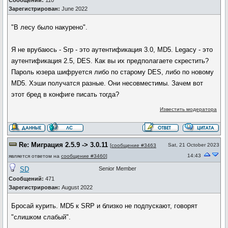
Сообщений:
110
Зарегистрирован:
June 2022
"В лесу было накурено".
Я не врубаюсь - Srp - это аутентификация 3.0, MD5. Legacy - это
аутентификация 2.5, DES. Как вы их предполагаете скрестить?
Пароль юзера шифруется либо по старому DES, либо по новому
MD5. Хэши получатся разные. Они несовместимы. Зачем вот
этот бред в конфиге писать тогда?
Известить модератора
Re: Миграция 2.5.9 -> 3.0.11
Sat, 21 October 2023
[
сообщение #3463
14:43
является ответом на
сообщение #3460
]
SD
Senior Member
Сообщений:
471
Зарегистрирован:
August 2022
Бросай курить. MD5 к SRP и близко не подпускают, говорят
"слишком слабый".