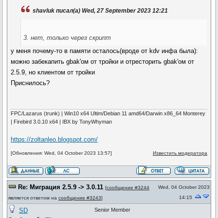
shavluk писал(а) Wed, 27 September 2023 12:21
3. нет, только через скрипт
у меня почему-то в памяти осталось(вроде от kdv инфа была):
можно забекапить gbak'ом от тройки и отресторить gbak'ом от
2.5.9, но клиентом от тройки
Приснилось?
FPC/Lazarus (trunk) | Win10 x64 Ultim/Debian 11 amd64/Darwin x86_64 Monterey
| Firebird 3.0.10 x64 | IBX by TonyWhyman
https://zoltanleo.blogspot.com/
[Обновления: Wed, 04 October 2023 13:57]
Известить модератора
Re: Миграция 2.5.9 -> 3.0.11
Wed, 04 October 2023
[
сообщение #3244
14:15
является ответом на
сообщение #3243
]
SD
Senior Member