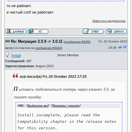
то не рабоает.
и чистый conf не работает.
Известить модератора
Re: Миграция 2.5.9 -> 3.0.11
Fri, 20 October 2023
[
сообщение #3450
18:28
является ответом на
сообщение #3444
]
hvlad
Senior Member
Сообщений:
387
Зарегистрирован:
August 2022
avp писал(а) Fri, 20 October 2023 17:25
П
ытаюсь подключиться теперь через клиент 3.0, он
пишет ошибку
CODE: [
Выделить все
] [
Показать / скрыть
]
Install incomplete, please read the 
Compatibility chapter in the release notes 