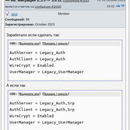
Re: Миграция 2.5.9 -> 3.0.11
Fri, 20 October 2023
[
сообщение #3449
18:02
является ответом на
сообщение #3448
]
avp
Member
Сообщений:
98
Зарегистрирован:
October 2023
Заработало если сделать так:
CODE: [
Выделить все
] [
Показать / скрыть
]
AuthServer = Legacy_Auth

AuthClient = Legacy_Auth

WireCrypt = Enabled

А если так
CODE: [
Выделить все
] [
Показать / скрыть
]
AuthServer = Legacy_Auth,Srp 

AuthClient = Legacy_Auth,Srp 

WireCrypt = Enabled
