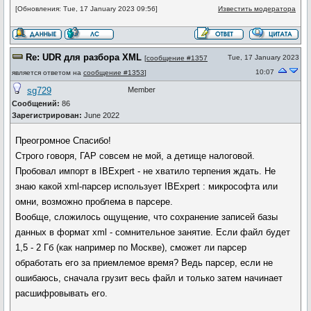
[Обновления: Tue, 17 January 2023 09:56]
Известить модератора
Re: UDR для разбора XML
Tue, 17 January 2023
[
сообщение #1357
10:07
является ответом на
сообщение #1353
]
sg729
Member
Сообщений:
86
Зарегистрирован:
June 2022
Преогромное Спасибо!
Строго говоря, ГАР совсем не мой, а детище налоговой.
Пробовал импорт в IBExpert - не хватило терпения ждать. Не
знаю какой xml-парсер использует IBExpert : микрософта или
омни, возможно проблема в парсере.
Вообще, сложилось ощущение, что сохранение записей базы
данных в формат xml - сомнительное занятие. Если файл будет
1,5 - 2 Гб (как например по Москве), сможет ли парсер
обработать его за приемлемое время? Ведь парсер, если не
ошибаюсь, сначала грузит весь файл и только затем начинает
расшифровывать его.