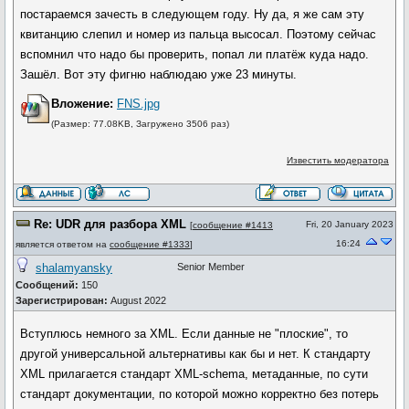
постараемся зачесть в следующем году. Ну да, я же сам эту
квитанцию слепил и номер из пальца высосал. Поэтому сейчас
вспомнил что надо бы проверить, попал ли платёж куда надо.
Зашёл. Вот эту фигню наблюдаю уже 23 минуты.
Вложение:
FNS.jpg
(Размер: 77.08KB, Загружено 3506 раз)
Известить модератора
Re: UDR для разбора XML
Fri, 20 January 2023
[
сообщение #1413
16:24
является ответом на
сообщение #1333
]
shalamyansky
Senior Member
Сообщений:
150
Зарегистрирован:
August 2022
Вступлюсь немного за XML. Если данные не "плоские", то
другой универсальной альтернативы как бы и нет. К стандарту
XML прилагается стандарт XML-schema, метаданные, по сути
стандарт документации, по которой можно корректно без потерь