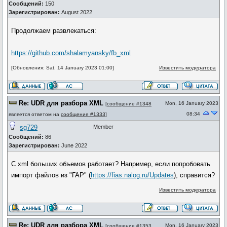
Сообщений:
150
Зарегистрирован:
August 2022
Продолжаем развлекаться:
https://github.com/shalamyansky/fb_xml
[Обновления: Sat, 14 January 2023 01:00]
Известить модератора
Re: UDR для разбора XML
Mon, 16 January 2023
[
сообщение #1348
08:34
является ответом на
сообщение #1333
]
sg729
Member
Сообщений:
86
Зарегистрирован:
June 2022
С xml больших объемов работает? Например, если попробовать
импорт файлов из "ГАР" (
https://fias.nalog.ru/Updates
), справится?
Известить модератора
Re: UDR для разбора XML
Mon, 16 January 2023
[
сообщение #1353