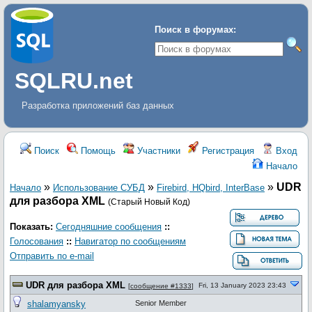
Поиск в форумах:
SQLRU.net
Разработка приложений баз данных
Поиск
Помощь
Участники
Регистрация
Вход
Начало
»
»
»
UDR
Начало
Использование СУБД
Firebird, HQbird, InterBase
для разбора XML
(Старый Новый Код)
Показать:
Сегодняшние сообщения
::
Голосования
::
Навигатор по сообщениям
Отправить по e-mail
UDR для разбора XML
Fri, 13 January 2023 23:43
[
сообщение #1333
]
shalamyansky
Senior Member