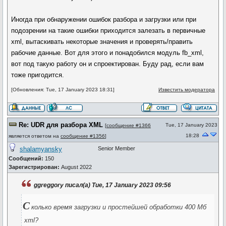
Иногда при обнаружении ошибок разбора и загрузки или при
подозрении на такие ошибки приходится залезать в первичные
xml, вытаскивать некоторые значения и проверять/править
рабочие данные. Вот для этого и понадобилcя модуль fb_xml,
вот под такую работу он и спроектирован. Буду рад, если вам
тоже пригодится.
[Обновления: Tue, 17 January 2023 18:31]
Известить модератора
Re: UDR для разбора XML
Tue, 17 January 2023
[
сообщение #1366
18:28
является ответом на
сообщение #1356
]
shalamyansky
Senior Member
Сообщений:
150
Зарегистрирован:
August 2022
ggreggory писал(а) Tue, 17 January 2023 09:56
С
колько время загрузки и простейшей обработки 400 Мб
xml?