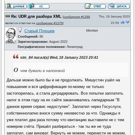
Re: UDR для разбора XML
Thu, 19 January 2023
[
сообщение #1398
21:54
является ответом на
сообщение #1376
]
Старый Плюшев
Member
Сообщений:
95
Зарегистрирован:
August 2022
Географическое положение:
Ленинград
sim_84 писал(а) Wed, 18 January 2023 20:41
О
чем думали в налоговой
Дальше можно было бы и не продолжать. Мишустин ушёл на
повышение и вся цифрофикация по-моему не только
застопорилась, а стала деградировать. Все попытки заплатить
налог в этом году на их сайте заканчивались лапидарным "В
данное время сервис недоступен". Заплатил через Госуслуги,
собственнолапно внося сумму неизвестно за что. Однажды я
уже платил два раза потому что квитанцию выставили не с тем
номером счёта. Пришёл разбираться - так ты же не туда
заплатил, сам виноват. Вернуть не можем, перенести не можем,