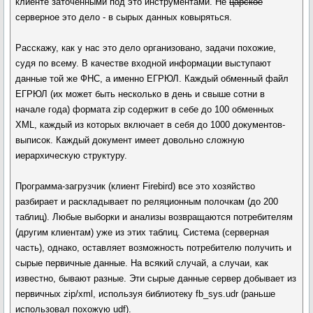
клиенте заточенными под это инструментами. Не
царское
серверное это дело - в сырых данных ковыряться.
Расскажу, как у нас это дело организовано, задачи похожие,
судя по всему. В качестве входной информации выступают
данные той же ФНС, а именно ЕГРЮЛ. Каждый обменный файл
ЕГРЮЛ (их может быть несколько в день и свыше сотни в
начале года) формата zip содержит в себе до 100 обменных
XML, каждый из которых включает в себя до 1000 документов-
выписок. Каждый документ имеет довольно сложную
иерархическую структуру.
Программа-загрузчик (клиент Firebird) все это хозяйство
разбирает и раскладывает по реляционным полочкам (до 200
таблиц). Любые выборки и анализы возвращаются потребителям
(другим клиентам) уже из этих таблиц. Система (серверная
часть), однако, оставляет возможность потребителю получить и
сырые первичные данные. На всякий случай, а случаи, как
известно, бывают разные. Эти сырые данные сервер добывает из
первичных zip/xml, используя библиотеку fb_sys.udr (раньше
использовал похожую udf).