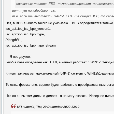
связанных тестов. FB3 - точно переваривает, но возможно 
вот тут поподробнее, плс.
т.е. если ты выставил CHARSET UTF8 в секции BPB, то серве
Нет, в BPB я ничего такого не указываю... BPB определяется только
isc_api::ibp_isc_bpb_version1,
isc_api::ibp_isc_bpb_type,
/*length*/1,
isc_api::ibp_isc_bpb_type_stream
--- Я про другое:
Блоб в базе определен как UTF8, а клиент работает с WIN1251-подк
Клиент закачивает максимальный (64K-1) сегмент с WIN1251-данными
То есть, формально, сервер будет работать с преобразованным сег
Что он с ним там дальше делает - я не могу сказать. Наверное пили
МП писал(а) Thu, 29 December 2022 13:10