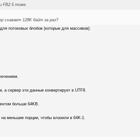
и FB2.5 тоже.
р схавает 128K байт за раз?
 для потоковых блобов (которые для массивов):
лючением.
, а сервер эти данные конвертирует в UTF8.
ментом больше 64KB.
т на меньшие порции, чтобы влазили в 64K-1.