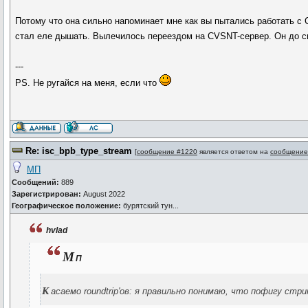
Потому что она сильно напоминает мне как вы пытались работать с C
стал еле дышать. Вылечилось переездом на CVSNT-сервер. Он до си
---
PS. Не ругайся на меня, если что
Re: isc_bpb_type_stream
[
сообщение #1220
является ответом на
сообщение
МП
Сообщений:
889
Зарегистрирован:
August 2022
Географическое положение:
бурятский тун...
hvlad
М
П
к
асаемо roundtrip'ов: я правильно понимаю, что пофигу стри