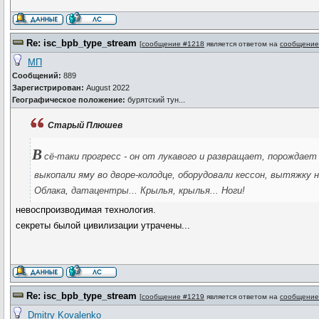
Re: isc_bpb_type_stream
[
сообщение #1218
является ответом на
сообщение
МП
Сообщений:
889
Зарегистрирован:
August 2022
Географическое положение:
бурятский тун...
Старый Плюшев
В
сё-таки прогресс - он от лукавого и развращает, порождает
выкопали яму во дворе-колодце, оборудовали кессон, вытяжку н
Облака, датацентры... Крылья, крылья... Ноги!
невоспроизводимая технология.
секреты былой цивилизации утрачены...
Re: isc_bpb_type_stream
[
сообщение #1219
является ответом на
сообщение
Dmitry Kovalenko