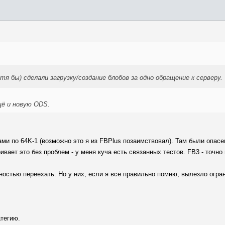
я бы) сделали загрузку/создание блобов за одно обращение к серверу.
щё и новую ODS.
ами по 64K-1 (возможно это я из FBPlus позаимствовал). Там были опас
вает это без проблем - у меня куча есть связанных тестов. FB3 - точно
лностью переехать. Но у них, если я все правильно помню, вылезло огр
атегию.