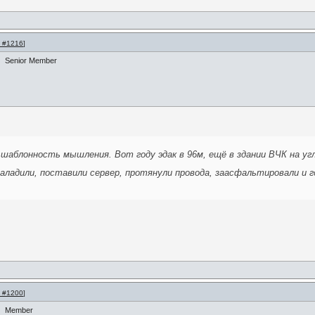
 #1216
]
Senior Member
 шаблонность мышления. Вот году эдак в 96м, ещё в здании ВЧК на уг
аладили, поставили сервер, протянули провода, заасфальтировали и год
 #1200
]
Member