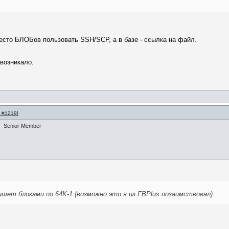
место БЛОБов пользовать SSH/SCP, а в базе - ссылка на файл.
 возникало.
 #1219
]
Senior Member
шет блоками по 64K-1 (возможно это я из FBPlus позаимствовал).