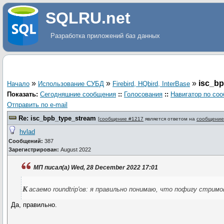
SQLRU.net
Разработка приложений баз данных
»
»
»
isc_b
Начало
Использование СУБД
Firebird, HQbird, InterBase
Показать:
Сегодняшние сообщения
::
Голосования
::
Навигатор по со
Отправить по e-mail
Re: isc_bpb_type_stream
[
сообщение #1217
является ответом на
сообщение
hvlad
Сообщений:
387
Зарегистрирован:
August 2022
МП писал(а) Wed, 28 December 2022 17:01
к
асаемо roundtrip'ов: я правильно понимаю, что пофигу стримо
Да, правильно.