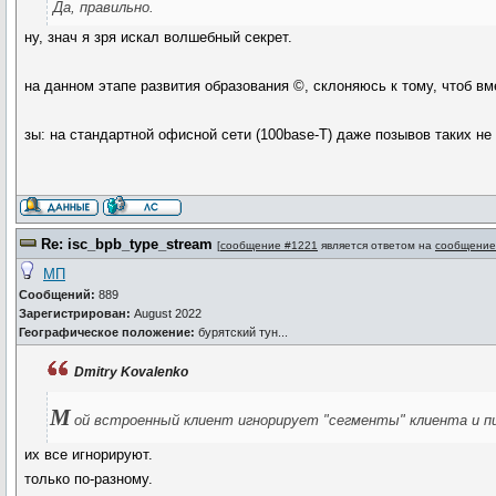
Да, правильно.
ну, знач я зря искал волшебный секрет.
на данном этапе развития образования ©, склоняюсь к тому, чтоб в
зы: на стандартной офисной сети (100base-T) даже позывов таких не
Re: isc_bpb_type_stream
[
сообщение #1221
является ответом на
сообщение
МП
Сообщений:
889
Зарегистрирован:
August 2022
Географическое положение:
бурятский тун...
Dmitry Kovalenko
М
ой встроенный клиент игнорирует "сегменты" клиента и пи
их все игнорируют.
только по-разному.