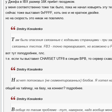
у Джефа в IBX размер 16К прибит гвоздиком.
у меня соответственно тоже так было, пока не начал ковырять эту те
сейчас тоже выставил 0xFFFF, хоть оно и не кратное двойке.
но на скорость это никак не повлияло.
Dmitry Kovalenko
Т
ам были опасения связанные с кодовыми страницами - при за
связанных тестов. FB3 - точно переваривает, но возможно и 
вот тут поподробнее, плс.
т.е. если ты выставил CHARSET UTF8 в секции BPB, то сервер схава
Dmitry Kovalenko
Н
асчет потоковых (не сегментированных) блобов. Я хотел на 
общий на таблицу, на базу, на коннект? подробнее.
Dmitry Kovalenko
В
ообще по твоим проблеме - тут, наверное, надо вообще ме