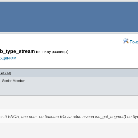
Пои
pb_type_stream
(не вижу разницы)
общениям
 #1214
]
Senior Member
вый БЛОБ, или нет, но больше 64к за один вызов isc_get_segmet() не бу