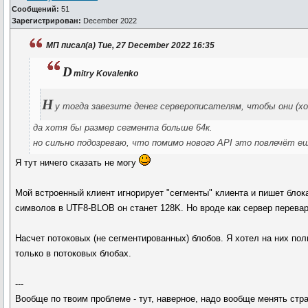
Сообщений:
51
Зарегистрирован:
December 2022
МП писал(а) Tue, 27 December 2022 16:35
D
mitry Kovalenko
Н
у тогда завезите денег серверописателям, чтобы они (хот
да хотя бы размер сегмента больше 64к.
но сильно подозреваю, что помимо нового API это повлечёт е
Я тут ничего сказать не могу
Мой встроенный клиент игнорирует "сегменты" клиента и пишет блок
символов в UTF8-BLOB он станет 128K. Но вроде как сервер перевари
Насчет потоковых (не сегментированных) блобов. Я хотел на них по
только в потоковых блобах.
---
Вообще по твоим проблеме - тут, наверное, надо вообще менять стр