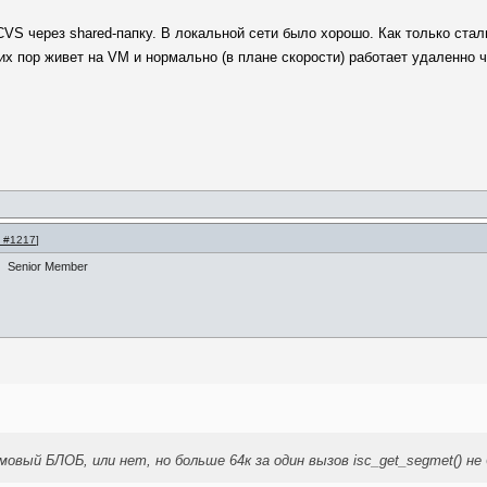
VS через shared-папку. В локальной сети было хорошо. Как только стал
х пор живет на VM и нормально (в плане скорости) работает удаленно 
 #1217
]
Senior Member
мовый БЛОБ, или нет, но больше 64к за один вызов isc_get_segmet() не