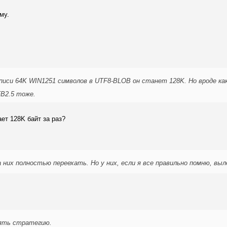
му.
писи 64K WIN1251 символов в UTF8-BLOB он станет 128K. Но вроде как
FB2.5 тоже.
ет 128K байт за раз?
них полностью переехать. Но у них, если я все правильно помню, выл
нять стратегию.