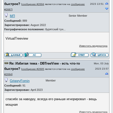
быстрое?
2023 13:51
[
сообщение #2694
является ответом на
сообщение
#2687
]
МП
Senior Member
Сообщений:
889
Зарегистрирован:
August 2022
Географическое положение:
бурятский тун...
VirtualTreeview
Известить модератора
Re: Избитая тема - DBTreeView - есть что-то
Mon, 03 July
быстрое?
2023 23:57
[
сообщение #2695
является ответом на
сообщение
#2694
]
GrigoryFomin
Member
Сообщений:
91
Зарегистрирован:
April 2023
спасибо за наводку, всегда его раньше игнорировал - вещь
мощная
Известить модератора