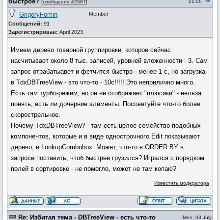
быстрое?
01:00
[
сообщение #2687
]
GrigoryFomin
Member
Сообщений:
91
Зарегистрирован:
April 2023
Имеем дерево товарной группировки, которое сейчас
насчитывает около 8 тыс. записей, уровней вложенности - 3. Сам
запрос отрабатыавет и фетчится быстро - менее 1 с, но загрузка
в TdxDBTreeView - это что-то - 10с!!!!! Это неприлично много.
Есть там турбо-режим, но он не отображает "плюсики" - нельзя
понять, есть ли дочерние элементы. Посоветуйте что-то более
скорострельное.
Почему TdxDBTreeView? - там есть целое семейство подобных
компонентов, которые и в виде однострочного Edit показывают
дерево, и LookupCombobox. Может, что-то в ORDER BY в
запросе поставить, чтоб быстрее грузился? Игрался с порядком
полей в сортировке - не помогло, может не там копаю?
Известить модератора
Re: Избитая тема - DBTreeView - есть что-то
Mon, 03 July