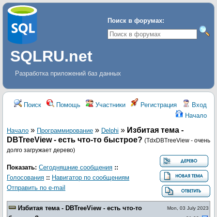
Поиск в форумах:
SQLRU.net
Разработка приложений баз данных
Поиск
Помощь
Участники
Регистрация
Вход
Начало
»
»
»
Избитая тема -
Начало
Программирование
Delphi
DBTreeView - есть что-то быстрое?
(TdxDBTreeView - очень
долго загружает дерево)
Показать:
Сегодняшние сообщения
::
Голосования
::
Навигатор по сообщениям
Отправить по e-mail
Избитая тема - DBTreeView - есть что-то
Mon, 03 July 2023