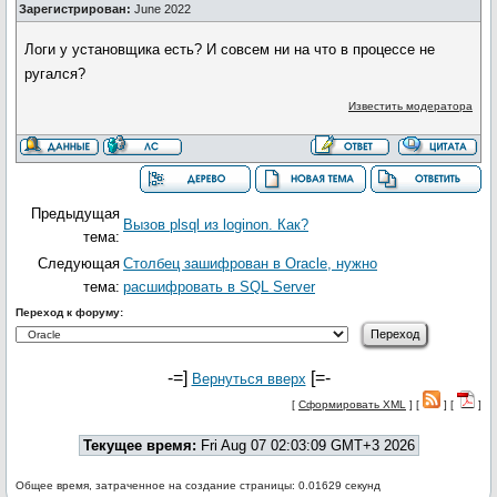
Зарегистрирован:
June 2022
Логи у установщика есть? И совсем ни на что в процессе не
ругался?
Известить модератора
Предыдущая
Вызов plsql из loginon. Как?
тема:
Следующая
Столбец зашифрован в Oracle, нужно
тема:
расшифровать в SQL Server
Переход к форуму:
-=]
[=-
Вернуться вверх
[
Сформировать XML
] [
] [
]
Текущее время:
Fri Aug 07 02:03:09 GMT+3 2026
Общее время, затраченное на создание страницы: 0.01629 секунд