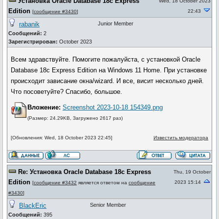
Установка Oracle Database 18c Express
Wed, 18 October 2023
Edition
22:43
[
сообщение #3430
]
rabanik
Junior Member
Сообщений:
2
Зарегистрирован:
October 2023
Всем здравствуйте. Помогите пожалуйста, с установкой Oracle
Database 18c Express Edition на Windows 11 Home. При установке
происходит зависание окна/wizard. И все, висит несколько дней.
Что посоветуйте? Спасибо, большое.
Вложение:
Screenshot 2023-10-18 154349.png
(Размер: 24.29KB, Загружено 2617 раз)
[Обновления: Wed, 18 October 2023 22:45]
Известить модератора
Re: Установка Oracle Database 18c Express
Thu, 19 October
Edition
2023 15:14
[
сообщение #3432
является ответом на
сообщение
#3430
]
BlackEric
Senior Member
Сообщений:
395