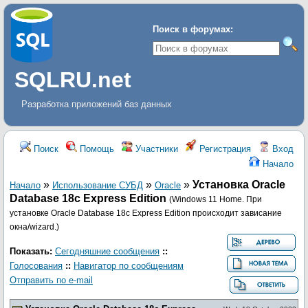
Поиск в форумах:
SQLRU.net
Разработка приложений баз данных
Поиск
Помощь
Участники
Регистрация
Вход
Начало
»
»
»
Установка Oracle
Начало
Использование СУБД
Oracle
Database 18c Express Edition
(Windows 11 Home. При
установке Oracle Database 18c Express Edition происходит зависание
окна/wizard.)
Показать:
Сегодняшние сообщения
::
Голосования
::
Навигатор по сообщениям
Отправить по e-mail