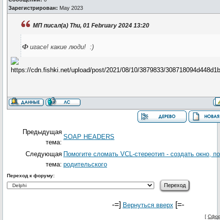
Зарегистрирован:
May 2023
МП писал(а) Thu, 01 February 2024 13:20
ф
игасе! какие люди! :)
Предыдущая
SOAP HEADERS
тема:
Следующая
Помогите сломать VCL-стереотип - создать окно, п
тема:
родительского
Переход к форуму:
-=]
[=-
Вернуться вверх
[
Сфор