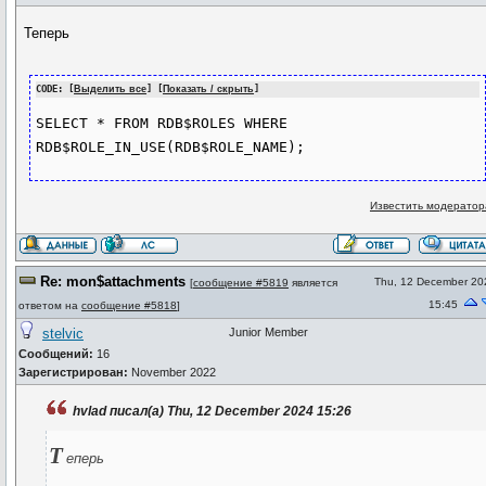
Теперь
CODE: [
Выделить все
] [
Показать / скрыть
]
SELECT * FROM RDB$ROLES WHERE 
RDB$ROLE_IN_USE(RDB$ROLE_NAME);
Известить модератор
Re: mon$attachments
Thu, 12 December 20
[
сообщение #5819
является
15:45
ответом на
сообщение #5818
]
stelvic
Junior Member
Сообщений:
16
Зарегистрирован:
November 2022
hvlad писал(а) Thu, 12 December 2024 15:26
Т
еперь