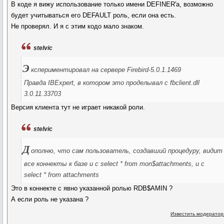
В коде я вижу использование только имени DEFINER'а, возможно
будет учитываться его DEFAULT роль, если она есть.
Не проверял. И я с этим кодо мало знаком.
stelvic
Э
кспериментировал на сервере Firebird-5.0.1.1469
Правда IBExpert, в котором это проделывал с fbclient.dll
3.0.11.33703
Версия клиента тут не играет никакой роли.
stelvic
Д
ополню, что сам пользователь, создавший процедуру, видит
все коннекты к базе и с select * from mon$attachments, и с
select * from attachments
Это в коннекте с явно указанной ролью RDB$AMIN ?
А если роль не указана ?
Известить модератор