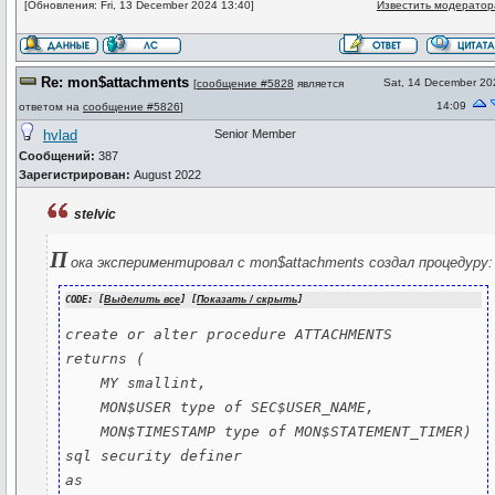
[Обновления: Fri, 13 December 2024 13:40]
Известить модератор
Re: mon$attachments
Sat, 14 December 20
[
сообщение #5828
является
14:09
ответом на
сообщение #5826
]
hvlad
Senior Member
Сообщений:
387
Зарегистрирован:
August 2022
stelvic
П
ока экспериментировал с mon$attachments создал процедуру:
CODE: [
Выделить все
] [
Показать / скрыть
]
create or alter procedure ATTACHMENTS

returns (

    MY smallint,

    MON$USER type of SEC$USER_NAME,

    MON$TIMESTAMP type of MON$STATEMENT_TIMER)

sql security definer

as
