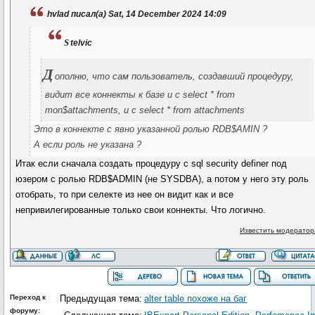
hvlad писал(а) Sat, 14 December 2024 14:09
s
telvic
Д
ополню, что сам пользователь, создавший процедуру,
видит все коннекты к базе и с select * from
mon$attachments, и с select * from attachments
Это в коннекте с явно указанной ролью RDB$AMIN ?
А если роль не указана ?
Итак если сначала создать процедуру с sql security definer под
юзером с ролью RDB$ADMIN (не SYSDBA), а потом у него эту роль
отобрать, то при селекте из нее он видит как и все
непривилегированные только свои коннекты. Что логично.
Известить модератор
Переход к
Предыдущая тема:
alter table похоже на баг
форуму: