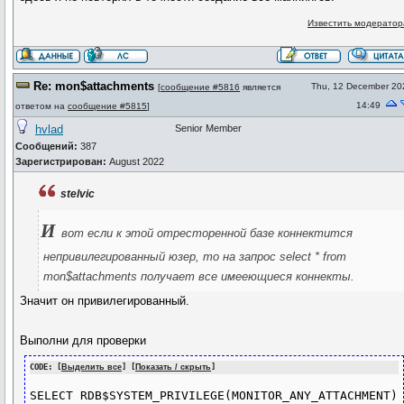
Известить модератор
Re: mon$attachments
Thu, 12 December 20
[
сообщение #5816
является
14:49
ответом на
сообщение #5815
]
hvlad
Senior Member
Сообщений:
387
Зарегистрирован:
August 2022
stelvic
И
вот если к этой отресторенной базе коннектится
непривилегированный юзер, то на запрос select * from
mon$attachments получает все имееющиеся коннекты.
Значит он привилегированный.
Выполни для проверки
CODE: [
Выделить все
] [
Показать / скрыть
]
SELECT RDB$SYSTEM_PRIVILEGE(MONITOR_ANY_ATTACHMENT) 