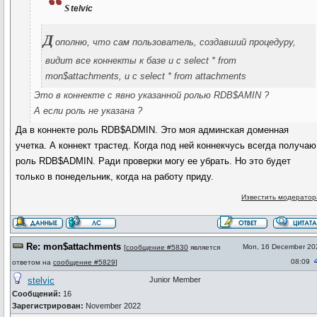
s
telvic
Д
ополню, что сам пользователь, создавший процедуру,
видит все коннекты к базе и с select * from
mon$attachments, и с select * from attachments
Это в коннекте с явно указанной ролью RDB$AMIN ?
А если роль не указана ?
Да в коннекте роль RDB$ADMIN. Это моя админская доменная
учетка. А коннект трастед. Когда под ней коннекчусь всегда получаю
роль RDB$ADMIN. Ради проверки могу ее убрать. Но это будет
только в понедельник, когда на работу приду.
Известить модератор
Re: mon$attachments
Mon, 16 December 20
[
сообщение #5830
является
08:09
ответом на
сообщение #5829
]
stelvic
Junior Member
Сообщений:
16
Зарегистрирован:
November 2022