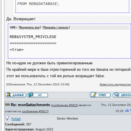
FROM RDB$DATABASE;
Да. Возвращает:
CODE: [
Выделить все
] [
Показать / скрыть
]
RDB$SYSTEM_PRIVILEGE

====================

Но по-идее не должен быть привилегированным.
По крайней мере в базе отресторенной из того же бекапа но пятеркой
этот же пользователь с той же ролью возращает false.
[Обновления: Thu, 12 December 2024 15:09]
Известить модератор
Re: mon$attachments
Thu, 12 December 20
[
сообщение #5818
является
15:26
ответом на
сообщение #5817
]
hvlad
Senior Member
Сообщений:
387
Зарегистрирован:
August 2022