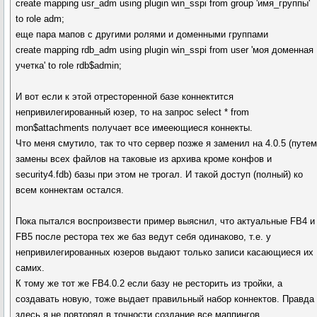
create mapping usr_adm using plugin win_sspi from group 'имя_группы'
to role adm;
еще пара мапов с другими ролями и доменными группами
create mapping rdb_adm using plugin win_sspi from user 'моя доменная
учетка' to role rdb$admin;
И вот если к этой отресторенной базе коннектится
непривилегированный юзер, то на запрос select * from
mon$attachments получает все имееющиеся коннекты.
Что меня смутило, так то что сервер позже я заменил на 4.0.5 (путе
замены всех файлов на таковые из архива кроме конфов и
security4.fdb) базы при этом не трогал. И такой доступ (полный) ко
всем коннектам остался.
Пока пытался воспроизвести пример выяснил, что актуальные FB4 и
FB5 после рестора тех же баз ведут себя одинаково, т.е. у
непривилегированных юзеров выдают только записи касающиеся их
самих.
К тому же тот же FB4.0.2 если базу не ресторить из тройки, а
создавать новую, тоже выдает правильный набор коннектов. Правда
здесь я не повторял в точности создание все маппингов.