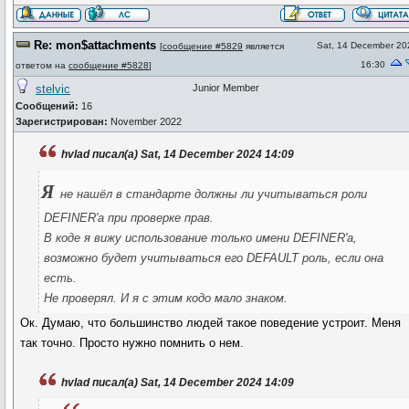
Re: mon$attachments
Sat, 14 December 20
[
сообщение #5829
является
16:30
ответом на
сообщение #5828
]
stelvic
Junior Member
Сообщений:
16
Зарегистрирован:
November 2022
hvlad писал(а) Sat, 14 December 2024 14:09
Я
не нашёл в стандарте должны ли учитываться роли
DEFINER'а при проверке прав.
В коде я вижу использование только имени DEFINER'а,
возможно будет учитываться его DEFAULT роль, если она
есть.
Не проверял. И я с этим кодо мало знаком.
Ок. Думаю, что большинство людей такое поведение устроит. Меня
так точно. Просто нужно помнить о нем.
hvlad писал(а) Sat, 14 December 2024 14:09