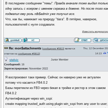
В последнем сообщении "темы":
Правда вначале тоже выдал тольк
одну запись с юзером с именем сервака в домене. Но после того ка
подмапил ему роль rdb$admin уже получил все.
Что, как бы, намекает на природу "бага". В пятёрке, наверное,
пользователей с нуля создавали.
Известить модератор
Re: mon$attachments
Thu, 12 December 20
[
сообщение #5815
является
14:13
ответом на
сообщение #5812
]
stelvic
Junior Member
Сообщений:
16
Зарегистрирован:
November 2022
Я воспроизвел таки пример. Сейчас он наверно уже не актуален
потому что касается FB4.0.2
Базы перетекли из FB3 через бекап в тройке и рестор в этом самом
FB4.0.2
Аутентификация через win_sspi:
create mapping trusted_auth using plugin win_sspi from any user to user;