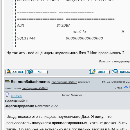
================ =================== 
================= =============== 
==================== =====================

ADM              SYSDBA 
                        <null>               0 
Ну так что - всё ещё ищем неуловимого Джо ? Или прояснилось ?
Известить модератор
Re: mon$attachments
Fri, 13 December 20
[
сообщение #5822
является
07:44
ответом на
сообщение #5820
]
stelvic
Junior Member
Сообщений:
16
Зарегистрирован:
November 2022
Влад, похоже это ты ищешь неуловимого Джо. Я вижу, что
пользователь получился привилегированным, хотя не должен быть
таким. Но это уже не актуально для последних версий и FB4 и FB5