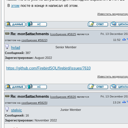
В
этом
посте в конце я написал об этом.
Известить модератор
Re: mon$attachments
Fri, 13 December 20
[
сообщение #5825
является
11:52
ответом на
сообщение #5822
]
hvlad
Senior Member
Сообщений:
387
Зарегистрирован:
August 2022
https://github.com/FirebirdSQL/firebird/issues/7610
Известить модератор
Re: mon$attachments
Fri, 13 December 20
[
сообщение #5826
является
13:24
ответом на
сообщение #5825
]
stelvic
Junior Member
Сообщений:
16
Зарегистрирован:
November 2022