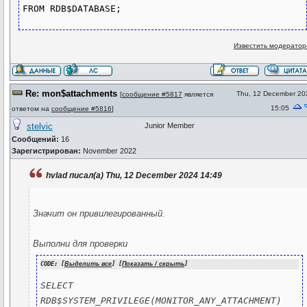
FROM RDB$DATABASE;
Известить модератор
Re: mon$attachments
Thu, 12 December 20
[
сообщение #5817
является
15:05
ответом на
сообщение #5816
]
stelvic
Junior Member
Сообщений:
16
Зарегистрирован:
November 2022
hvlad писал(а) Thu, 12 December 2024 14:49
Значит он привилегированный.
Выполни для проверки
CODE: [
Выделить все
] [
Показать / скрыть
]
SELECT 
RDB$SYSTEM_PRIVILEGE(MONITOR_ANY_ATTACHMENT) 