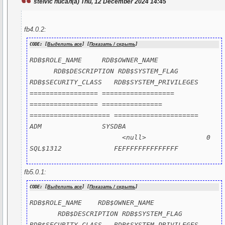
stelvic писал(а) Thu, 12 December 2024 14:45
fb4.0.2:
CODE: [
Выделить все
] [
Показать / скрыть
]
RDB$ROLE_NAME     RDB$OWNER_NAME 
      RDB$DESCRIPTION RDB$SYSTEM_FLAG 
RDB$SECURITY_CLASS   RDB$SYSTEM_PRIVILEGES

================= ================== 
================= =============== 
==================== =====================

ADM               SYSDBA 
                       <null>               0 
fb5.0.1:
CODE: [
Выделить все
] [
Показать / скрыть
]
RDB$ROLE_NAME    RDB$OWNER_NAME 
       RDB$DESCRIPTION RDB$SYSTEM_FLAG 
RDB$SECURITY_CLASS   RDB$SYSTEM_PRIVILEGES
