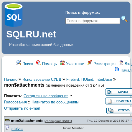
Поиск в форумах:
SQLRU.net
Разработка приложений баз данных
Поиск
Помощь
Участники
Регистрация
Вхо
Начал
»
»
»
Начало
Использование СУБД
Firebird, HQbird, InterBase
mon$attachments
(изменение поведения от 3 к 4 к 5)
Показать:
Сегодняшние сообщения
::
Голосования
::
Навигатор по сообщениям
Отправить по e-mail
mon$attachments
Thu, 12 December 2024 09:27
[
сообщение #5811
]
stelvic
Junior Member