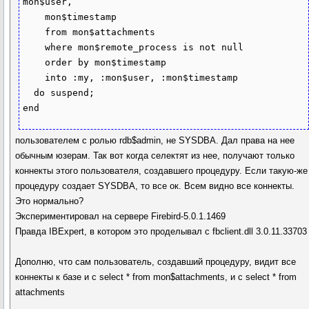
mon$user,

    mon$timestamp

    from mon$attachments

    where mon$remote_process is not null

    order by mon$timestamp

    into :my, :mon$user, :mon$timestamp

  do suspend;

end
пользователем с ролью rdb$admin, не SYSDBA. Дал права на нее
обычным юзерам. Так вот когда селектят из нее, получают только
коннекты этого пользователя, создавшего процедуру. Если такую-же
процедуру создает SYSDBA, то все ок. Всем видно все коннекты.
Это нормально?
Экспериментировал на сервере Firebird-5.0.1.1469
Правда IBExpert, в котором это проделывал с fbclient.dll 3.0.11.33703
Дополню, что сам пользователь, создавший процедуру, видит все
коннекты к базе и с select * from mon$attachments, и с select * from
attachments