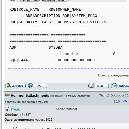
CODE: [
Выделить все
] [
Показать / скрыть
]
RDB$ROLE_NAME    RDB$OWNER_NAME 
       RDB$DESCRIPTION RDB$SYSTEM_FLAG 
RDB$SECURITY_CLASS   RDB$SYSTEM_PRIVILEGES

================ =================== 
================= =============== 
==================== =====================

ADM              SYSDBA 
                        <null>               0 
Известить модератор
Re: mon$attachments
Thu, 12 December 20
[
сообщение #5820
является
15:54
ответом на
сообщение #5819
]
hvlad
Senior Member
Сообщений:
387
Зарегистрирован:
August 2022