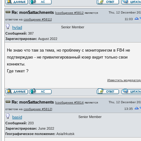
Re: mon$attachments
Thu, 12 December 20
[
сообщение #5812
является
11:03
ответом на
сообщение #5811
]
hvlad
Senior Member
Сообщений:
387
Зарегистрирован:
August 2022
Не знаю что там за тема, но проблему с мониторингом в FB4 не
подтверждаю - не привилегированный юзер видит только свои
коннекты.
Где тикет ?
Известить модератор
Re: mon$attachments
Thu, 12 December 20
[
сообщение #5814
является
13:35
ответом на
сообщение #5812
]
basid
Senior Member
Сообщений:
203
Зарегистрирован:
June 2022
Географическое положение:
Asia/Irkutsk