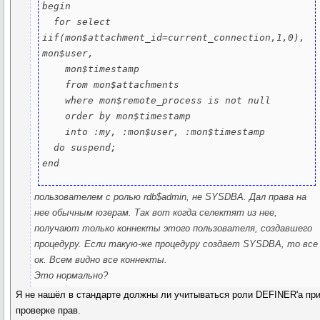
begin

  for select 
iif(mon$attachment_id=current_connection,1,0), 
mon$user,

    mon$timestamp

    from mon$attachments

    where mon$remote_process is not null

    order by mon$timestamp

    into :my, :mon$user, :mon$timestamp

  do suspend;

end
пользователем с ролью rdb$admin, не SYSDBA. Дал права на
нее обычным юзерам. Так вот когда селектят из нее,
получают только коннекты этого пользователя, создавшего
процедуру. Если такую-же процедуру создает SYSDBA, то все
ок. Всем видно все коннекты.
Это нормально?
Я не нашёл в стандарте должны ли учитываться роли DEFINER'а пр
проверке прав.