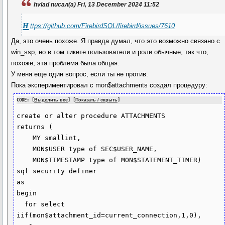
hvlad писал(а) Fri, 13 December 2024 11:52
h
ttps://github.com/FirebirdSQL/firebird/issues/7610
Да, это очень похоже. Я правда думал, что это возможно связано с
win_ssp, но в том тикете пользователи и роли обычные, так что,
похоже, эта проблема была общая.
У меня еще один вопрос, если ты не против.
Пока экспериментировал с mon$attachments создал процедуру:
CODE: [
Выделить все
] [
Показать / скрыть
]
create or alter procedure ATTACHMENTS

returns (

    MY smallint,

    MON$USER type of SEC$USER_NAME,

    MON$TIMESTAMP type of MON$STATEMENT_TIMER)

sql security definer

as

begin

  for select 
iif(mon$attachment_id=current_connection,1,0), 