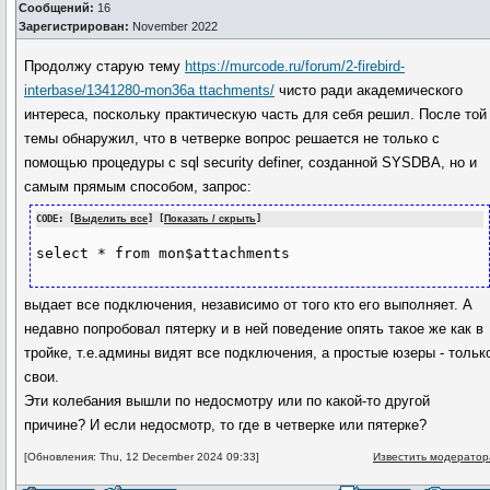
Сообщений:
16
Зарегистрирован:
November 2022
Продолжу старую тему
https://murcode.ru/forum/2-firebird-
interbase/1341280-mon36a ttachments/
чисто ради академического
интереса, поскольку практическую часть для себя решил. После той
темы обнаружил, что в четверке вопрос решается не только с
помощью процедуры с sql security definer, созданной SYSDBA, но и
самым прямым способом, запрос:
CODE: [
Выделить все
] [
Показать / скрыть
]
select * from mon$attachments
выдает все подключения, независимо от того кто его выполняет. А
недавно попробовал пятерку и в ней поведение опять такое же как в
тройке, т.е.админы видят все подключения, а простые юзеры - тольк
свои.
Эти колебания вышли по недосмотру или по какой-то другой
причине? И если недосмотр, то где в четверке или пятерке?
[Обновления: Thu, 12 December 2024 09:33]
Известить модератор