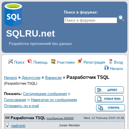
Поиск в форумах:
SQLRU.net
Разработка приложений баз данных
Поиск
Помощь
Участники
Регистрация
Вход
Начало
»
»
»
Разработчик TSQL
Начало
Дискуcсии
Вакансии
(Разработчик TSQL)
Показать:
Сегодняшние сообщения
::
Голосования
::
Навигатор по сообщениям
Отправить по e-mail
Разработчик TSQL
Wed, 12 February 2025 16:38
[
сообщение #5899
]
nadcenti
Junior Member