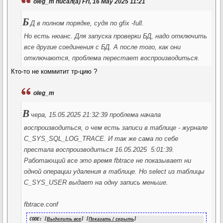
oleg_m писал(а) Fri, 16 May 2025 11:21
Б
Д в полном порядке, судя по gfix -full.
Но есть нюанс. Для запуска проверки БД, надо отключить
все другие соединения с БД. А после того, как они
отключаются, проблема перестает воспроизводиться.
Кто-то не коммитит тр-цию ?
oleg_m
В
чера, 15.05.2025 21:32:39 проблема начала
воспроизводиться, о чем есть записи в таблице - журнале
C_SYS_SQL_LOG_TRACE. И так же сама по себе
престала воспроизводиться 16.05.2025 5:01:39.
Работающий все это время fbtrace не показывает ни
одной операции удаления в таблице. Но select из таблицы
C_SYS_USER выдает на одну запись меньше.
fbtrace.conf
CODE: [
Выделить все
] [
Показать / скрыть
]