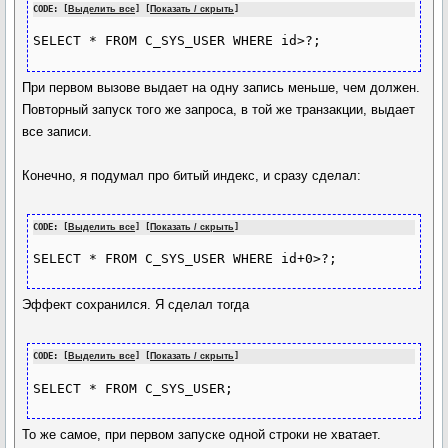
CODE: [
Выделить все
] [
Показать / скрыть
]
SELECT * FROM C_SYS_USER WHERE id>?;
При первом вызове выдает на одну запись меньше, чем должен.
Повторный запуск того же запроса, в той же транзакции, выдает
все записи.
Конечно, я подумал про битый индекс, и сразу сделал:
CODE: [
Выделить все
] [
Показать / скрыть
]
SELECT * FROM C_SYS_USER WHERE id+0>?;
Эффект сохранился. Я сделал тогда
CODE: [
Выделить все
] [
Показать / скрыть
]
SELECT * FROM C_SYS_USER;
То же самое, при первом запуске одной строки не хватает.