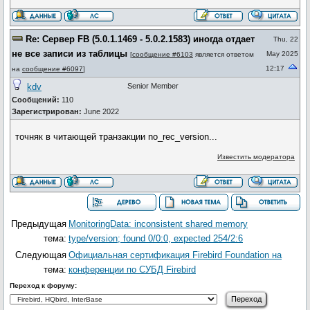
Re: Сервер FB (5.0.1.1469 - 5.0.2.1583) иногда отдает
Thu, 22
не все записи из таблицы
May 2025
[
сообщение #6103
является ответом
12:17
на
сообщение #6097
]
kdv
Senior Member
Сообщений:
110
Зарегистрирован:
June 2022
точняк в читающей транзакции no_rec_version...
Известить модератора
Предыдущая
MonitoringData: inconsistent shared memory
тема:
type/version; found 0/0:0, expected 254/2:6
Следующая
Официальная сертификация Firebird Foundation на
тема:
конференции по СУБД Firebird
Переход к форуму: