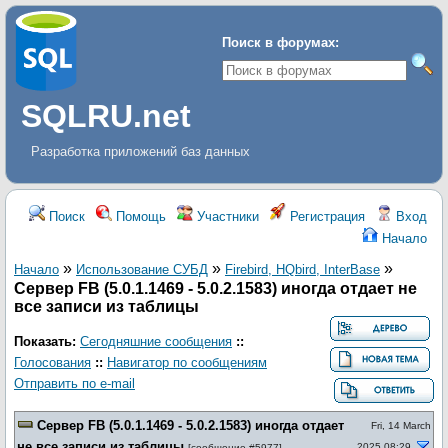
Поиск в форумах:
SQLRU.net
Разработка приложений баз данных
Поиск
Помощь
Участники
Регистрация
Вход
Начало
»
»
»
Начало
Использование СУБД
Firebird, HQbird, InterBase
Сервер FB (5.0.1.1469 - 5.0.2.1583) иногда отдает не
все записи из таблицы
Показать:
Сегодняшние сообщения
::
Голосования
::
Навигатор по сообщениям
Отправить по e-mail
Сервер FB (5.0.1.1469 - 5.0.2.1583) иногда отдает
Fri, 14 March
не все записи из таблицы
2025 08:29
[
сообщение #5977
]