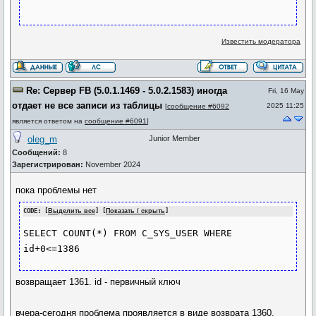
Известить модератора
Re: Сервер FB (5.0.1.1469 - 5.0.2.1583) иногда
Fri, 16 May
отдает не все записи из таблицы
2025 11:25
[
сообщение #6092
является ответом на
сообщение #6091
]
oleg_m
Junior Member
Сообщений:
8
Зарегистрирован:
November 2024
пока проблемы нет
CODE: [
Выделить все
] [
Показать / скрыть
]
SELECT COUNT(*) FROM C_SYS_USER WHERE 
id+0<=1386 
возвращает 1361. id - первичный ключ
вчера-сегодня проблема проявляется в виде возврата 1360.