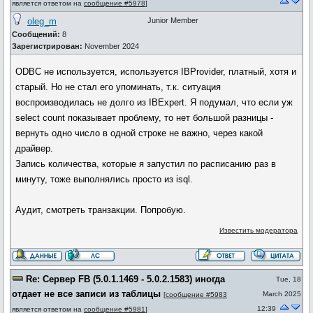
является ответом на
сообщение #5978
]
oleg_m
Junior Member
Сообщений:
8
Зарегистрирован:
November 2024
ODBC не используется, используется IBProvider, платный, хотя и
старый. Но не стал его упоминать, т.к. ситуация
воспроизводилась не долго из IBExpert. Я подумал, что если уж
select count показывает проблему, то нет большой разницы -
вернуть одно число в одной строке не важно, через какой
драйвер.
Запись количества, которые я запустил по расписанию раз в
минуту, тоже выполнялись просто из isql.
Аудит, смотреть транзакции. Попробую.
Известить модератора
Re: Сервер FB (5.0.1.1469 - 5.0.2.1583) иногда
Tue, 18
отдает не все записи из таблицы
March 2025
[
сообщение #5983
12:39
является ответом на
сообщение #5981
]