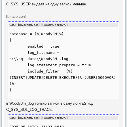
C_SYS_USER выдает на одну запись меньше.
fbtrace.conf
CODE: [
Выделить все
] [
Показать / скрыть
]
database = (%)Woody3M(%)

{

	enabled = true

	log_filename = 
e:\\sql_data\\Woody3M_.log

	log_statement_prepare = true

	include_filter = (%)
(INSERT|UPDATE|DELETE|EXECUTE)(%)(USER|DOGOVOR)
(%)

в Woody3m_.log только записи в саму лог-таблицу
C_SYS_SQL_LOG_TRACE:
CODE: [
Выделить все
] [
Показать / скрыть
]
2025-05-16T04:45:31.6610 