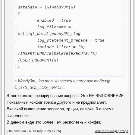
database = (%)Woody3M(%)

{

	enabled = true

	log_filename = 
e:\\sql_data\\Woody3M_.log

	log_statement_prepare = true

	include_filter = (%)
(INSERT|UPDATE|DELETE|EXECUTE)(%)
(USER|DOGOVOR)(%)

в Woody3m_.log только записи в саму лог-таблицу
C_SYS_SQL_LOG_TRACE:
В логе только препарирование запроса. Это НЕ ВЫПОЛНЕНИЕ.
Показанный конфиг трейса другого и не предполагает.
Включай выполнение запросов, тр-ции, ошибки, 0-е время
выполнения.
В данном виде это более чем бесполезный конфиг.
[Обновления: Fri, 16 May 2025 17:25]
Известить модератора