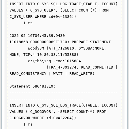
INSERT INTO C_SYS_SQL_LOG_TRACE(CTABLE, ICOUNT)

VALUES ('C_SYS_USER', (SELECT COUNT(*) FROM 
C_SYS_USER WHERE id+0<=1386))

      1 ms

2025-05-16T04:45:39.9430 
(1018668:00000000069E17C0) PREPARE_STATEMENT

	Woody3M (ATT_7126810, SYSDBA:NONE, 
NONE, TCPv4:10.80.33.11/55388)

	c:\fb5\isql.exe:1015684

		(TRA_47303274, READ_COMMITTED | 
READ_CONSISTENCY | WAIT | READ_WRITE)

Statement 586481319:

-----------------------------------------------
--------------------------------

INSERT INTO C_SYS_SQL_LOG_TRACE(CTABLE, ICOUNT)

VALUES ('C_DOGOVOR', (SELECT COUNT(*) FROM 
C_DOGOVOR WHERE id+0<=22204))

      1 ms
