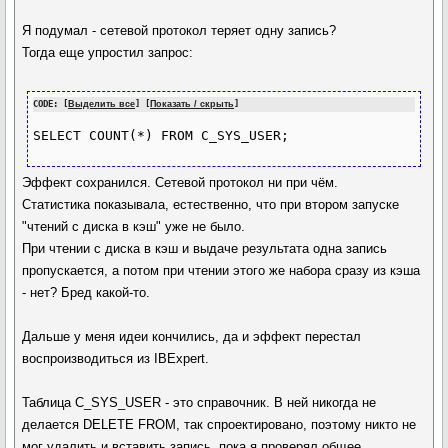
Я подумал - сетевой протокол теряет одну запись?
Тогда еще упростил запрос:
CODE: [
Выделить все
] [
Показать / скрыть
]
SELECT COUNT(*) FROM C_SYS_USER;
Эффект сохранился. Сетевой протокол ни при чём.
Статистика показывала, естественно, что при втором запуске
"чтений с диска в кэш" уже не было.
При чтении с диска в кэш и выдаче результата одна запись
пропускается, а потом при чтении этого же набора сразу из кэша
- нет? Бред какой-то.
Дальше у меня идеи кончились, да и эффект перестал
воспроизводиться из IBExpert.
Таблица C_SYS_USER - это справочник. В ней никогда не
делается DELETE FROM, так спроектировано, поэтому никто не
мог удалить и вставить запись, пока я проверял общее