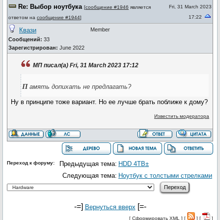
Re: Выбор ноутбука
Fri, 31 March 2023
[
сообщение #1946
является
17:22
ответом на
сообщение #1944
]
Квази
Member
Сообщений:
33
Зарегистрирован:
June 2022
МП писал(а) Fri, 31 March 2023 17:12
п
амять допихать не предлагать?
Ну в принципе тоже вариант. Но ее лучше брать поближе к дому?
Известить модератора
Переход к форуму:
Предыдущая тема:
HDD 4TB±
Следующая тема:
Ноутбук с толстыми стрелками
-=]
[=-
Вернуться вверх
[
Сформировать XML
] [
] [
]