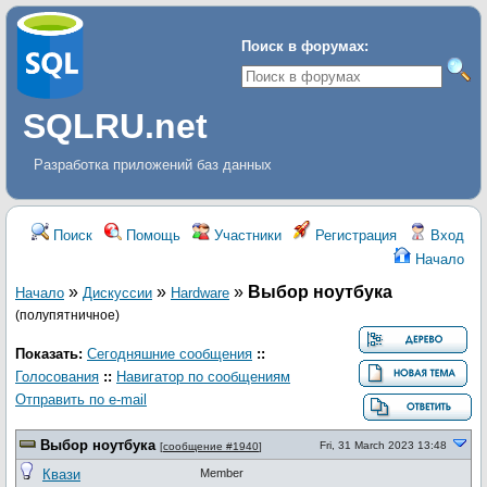
Поиск в форумах:
SQLRU.net
Разработка приложений баз данных
Поиск
Помощь
Участники
Регистрация
Вход
Начало
»
»
»
Выбор ноутбука
Начало
Дискуcсии
Hardware
(полупятничное)
Показать:
Сегодняшние сообщения
::
Голосования
::
Навигатор по сообщениям
Отправить по e-mail
Выбор ноутбука
Fri, 31 March 2023 13:48
[
сообщение #1940
]
Квази
Member