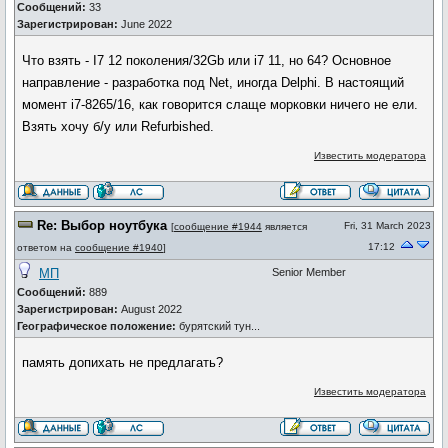
Сообщений:
33
Зарегистрирован:
June 2022
Что взять - I7 12 поколения/32Gb или i7 11, но 64? Основное
направление - разработка под Net, иногда Delphi. В настоящий
момент i7-8265/16, как говорится слаще морковки ничего не ели.
Взять хочу б/у или Refurbished.
Известить модератора
Re: Выбор ноутбука
Fri, 31 March 2023
[
сообщение #1944
является
17:12
ответом на
сообщение #1940
]
МП
Senior Member
Сообщений:
889
Зарегистрирован:
August 2022
Географическое положение:
бурятский тун...
память допихать не предлагать?
Известить модератора