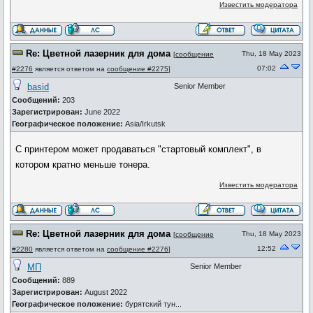
Известить модератора
Re: Цветной лазерник для дома
Thu, 18 May 2023
[
сообщение
07:02
#2276
является ответом на
сообщение #2275
]
basid
Senior Member
Сообщений:
203
Зарегистрирован:
June 2022
Географическое положение:
Asia/Irkutsk
С принтером может продаваться "стартовый комплект", в
котором кратно меньше тонера.
Известить модератора
Re: Цветной лазерник для дома
Thu, 18 May 2023
[
сообщение
12:52
#2280
является ответом на
сообщение #2276
]
МП
Senior Member
Сообщений:
889
Зарегистрирован:
August 2022
Географическое положение:
бурятский тун...