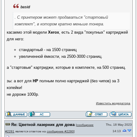
basid
. С принтером может продаваться "стартовый
комплект", в котором кратно меньше тонера.
касаемо этой модели
Xerox
, есть 2 вида "покупных" картриджей
для него:
стандартный - на 1500 страниц
увеличенной ёмкости, на 2500-3000 страниц.
а "стартовые" картриджи, которые в комплекте, на 500 страниц.
зы: а вот для
HP
полным полно картриджей (без чипов) за 3
копейки!
не дороже 1000р.
Известить модератора
Re: Цветной лазерник для дома
Thu, 18 May 2023
[
сообщение
14:13
#2281
является ответом на
сообщение #2280
]