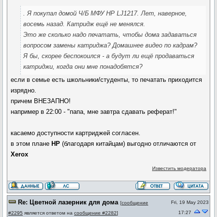
. Я покупал домой Ч/Б МФУ HP LJ1217. Лет, наверное,
восемь назад. Катридж ещё не менялся.
Это же сколько надо печатать, чтобы дома задаваться
вопросом замены катриджа? Домашнее видео по кадрам?
Я бы, скорее беспокоился - а будут ли ещё продаваться
катриджи, когда они мне понадобятся?
если в семье есть школьники/студенты, то печатать приходится
изрядно.
причем ВНЕЗАПНО!
например в 22:00 - "папа, мне завтра сдавать реферат!"
касаемо доступности картриджей согласен.
в этом плане
HP
(благодаря китайцам) выгодно отличаются от
Xerox
Известить модератора
Re: Цветной лазерник для дома
Fri, 19 May 2023
[
сообщение
17:27
#2295
является ответом на
сообщение #2282
]