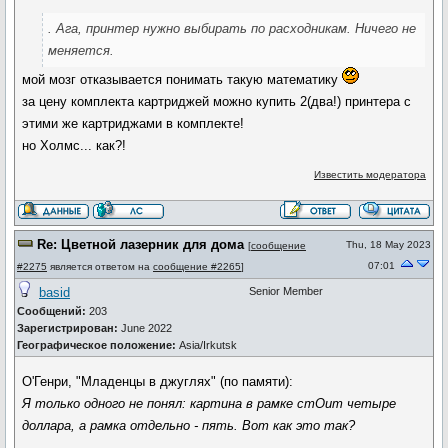
. Ага, принтер нужно выбирать по расходникам. Ничего не
меняется.
мой мозг отказывается понимать такую математику
за цену комплекта картриджей можно купить 2(два!) принтера с
этими же картриджами в комплекте!
но Холмс... как?!
Известить модератора
Re: Цветной лазерник для дома
Thu, 18 May 2023
[
сообщение
07:01
#2275
является ответом на
сообщение #2265
]
basid
Senior Member
Сообщений:
203
Зарегистрирован:
June 2022
Географическое положение:
Asia/Irkutsk
О'Генри, "Младенцы в джуглях" (по памяти):
Я только одного не понял: картина в рамке стОит четыре
доллара, а рамка отдельно - пять. Вот как это так?