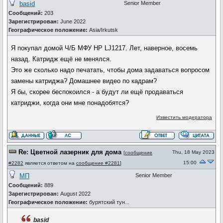
basid
Senior Member
Сообщений:
203
Зарегистрирован:
June 2022
Географическое положение:
Asia/Irkutsk
Я покупал домой Ч/Б МФУ HP LJ1217. Лет, наверное, восемь
назад. Катридж ещё не менялся.
Это же сколько надо печатать, чтобы дома задаваться вопросом
замены катриджа? Домашнее видео по кадрам?
Я бы, скорее беспокоился - а будут ли ещё продаваться
катриджи, когда они мне понадобятся?
Известить модератора
Re: Цветной лазерник для дома
Thu, 18 May 2023
[
сообщение
15:00
#2282
является ответом на
сообщение #2281
]
МП
Senior Member
Сообщений:
889
Зарегистрирован:
August 2022
Географическое положение:
бурятский тун...
basid