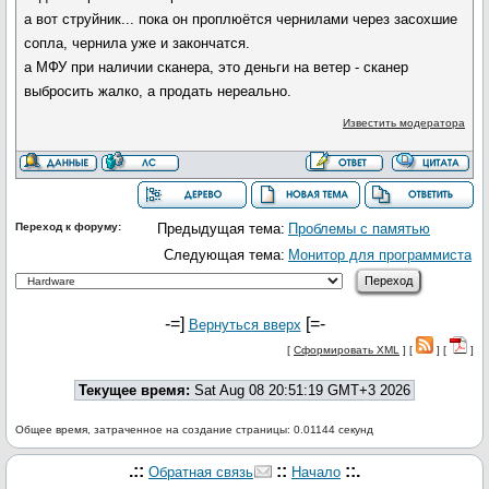
а вот струйник... пока он проплюётся чернилами через засохшие
сопла, чернила уже и закончатся.
а МФУ при наличии сканера, это деньги на ветер - сканер
выбросить жалко, а продать нереально.
Известить модератора
Переход к форуму:
Предыдущая тема:
Проблемы с памятью
Следующая тема:
Монитор для программиста
-=]
[=-
Вернуться вверх
[
Сформировать XML
] [
] [
]
Текущее время:
Sat Aug 08 20:51:19 GMT+3 2026
Общее время, затраченное на создание страницы: 0.01144 секунд
.::
::
::.
Обратная связь
Начало