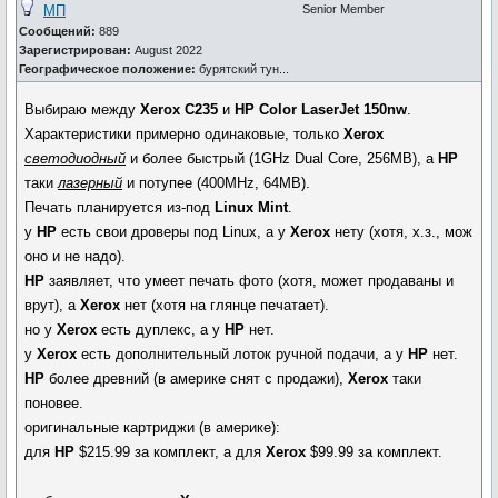
МП
Senior Member
Сообщений:
889
Зарегистрирован:
August 2022
Географическое положение:
бурятский тун...
Выбираю между
Xerox C235
и
HP Color LaserJet 150nw
.
Характеристики примерно одинаковые, только
Xerox
светодиодный
и более быстрый (1GHz Dual Core, 256MB), а
HP
таки
лазерный
и потупее (400MHz, 64MB).
Печать планируется из-под
Linux Mint
.
у
HP
есть свои дроверы под Linux, а у
Xerox
нету (хотя, х.з., мож
оно и не надо).
HP
заявляет, что умеет печать фото (хотя, может продаваны и
врут), а
Xerox
нет (хотя на глянце печатает).
но у
Xerox
есть дуплекс, а у
HP
нет.
у
Xerox
есть дополнительный лоток ручной подачи, а у
HP
нет.
HP
более древний (в америке снят с продажи),
Xerox
таки
поновее.
оригинальные картриджи (в америке):
для
HP
$215.99 за комплект, а для
Xerox
$99.99 за комплект.