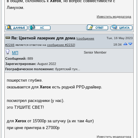
в общем, склоняюсь к
Xerox
, но вопрос совместимости с
Линухом.
Известить модератора
Re: Цветной лазерник для дома
Tue, 16 May 2023
[
сообщение
18:34
#2246
является ответом на
сообщение #2232
]
МП
Senior Member
Сообщений:
889
Зарегистрирован:
August 2022
Географическое положение:
бурятский тун...
пошерстил глубже.
оказывается для
Xerox
есть родной PPD-драйвер.
посмотрел расходники (у нас).
это ТУШИТЕ СВЕТ!
для
Xerox
от 15'000р за штучку (а их там 4шт)
при цене принтера в 27'000р
Известить модератора