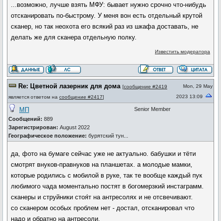
...возможно, лучше взять МФУ: бывает нужно срочно что-нибудь
отсканировать по-быстрому. У меня вон есть отдельный крутой
сканер, но так неохота его всякий раз из шкафа доставать, не
делать же для сканера отдельную полку.
Известить модератора
Re: Цветной лазерник для дома
Mon, 29 May
[
сообщение #2419
2023 13:09
является ответом на
сообщение #2417
]
МП
Senior Member
Сообщений:
889
Зарегистрирован:
August 2022
Географическое положение:
бурятский тун...
да, фото на бумаге сейчас уже не актуально. бабушки и тёти
смотрят внуков-правнуков на планшетах. а молодые мамки,
которые родились с мобилой в руке, так те вообще каждый пук
любимого чада моментально постят в богомерзкий инстаграмм.
сканеры и струйники стоя́т на антресолях и не отсвечивают.
со сканером особых проблем нет - достал, отсканировал что
надо и обратно на антресоли.