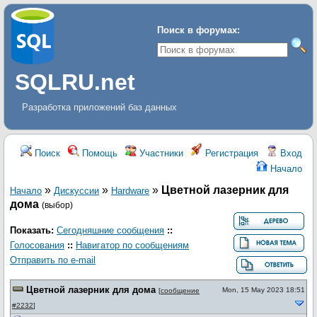
Поиск в форумах:
SQLRU.net
Разработка приложений баз данных
Поиск
Помощь
Участники
Регистрация
Вход
Начало
»
»
»
Цветной лазерник для
Начало
Дискуcсии
Hardware
дома
(выбор)
Показать:
Сегодняшние сообщения
::
Голосования
::
Навигатор по сообщениям
Отправить по e-mail
Цветной лазерник для дома
Mon, 15 May 2023 18:51
[
сообщение
#2232
]