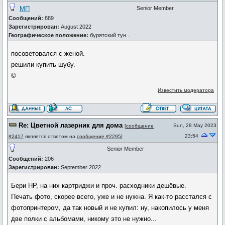
МП
Senior Member
Сообщений:
889
Зарегистрирован:
August 2022
Географическое положение:
бурятский тун...
посоветовался с женой.
решили купить шубу.
©
Известить модератора
Re: Цветной лазерник для дома
Sun, 28 May 2023
[
сообщение
23:54
#2417
является ответом на
сообщение #2295
]
Senior Member
Сообщений:
206
Зарегистрирован:
September 2022
Бери HP, на них картриджи и проч. расходники дешёвые.
Печать фото, скорее всего, уже и не нужна. Я как-то расстался с
фотопринтером, да так новый и не купил: ну, накопилось у меня
две полки с альбомами, никому это не нужно...