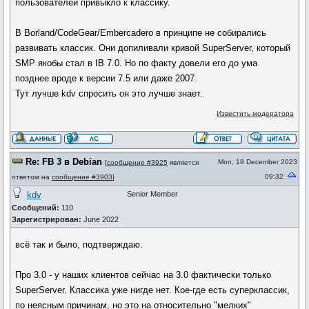
пользователей привыкло к классику.
В Borland/CodeGear/Embercadero в принципе не собирались
развивать классик. Они допиливали кривой SuperServer, который
SMP якобы стал в IB 7.0. Но по факту довели его до ума
позднее вроде к версии 7.5 или даже 2007.
Тут лучше kdv спросить он это лучше знает.
Известить модератора
Re: FB 3 в Debian
Mon, 18 December 2023
[
сообщение #3925
является
09:32
ответом на
сообщение #3903
]
kdv
Senior Member
Сообщений:
110
Зарегистрирован:
June 2022
всё так и было, подтверждаю.
Про 3.0 - у наших клиентов сейчас на 3.0 фактически только
SuperServer. Классика уже нигде нет. Кое-где есть суперклассик,
по неясным причинам, но это на относительно "мелких"