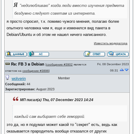
Я
"недолюбливаю" когда люди вместо изучения предмета
бездумно следуют советам из интернета.
я просто спросил, т.к. помимо чужого мнения, полагаю более
опытного человека чем я, еще и изменился вид пакета в
Debian/Ubuntu и об этом не нашел ничего написанного.
Известить модератора
Re: FB 3 в Debian
Fri, 08 December 2023
[
сообщение #3902
является
06:31
ответом на
сообщение #3896
]
wolverin
Member
Сообщений:
44
Зарегистрирован:
August 2023
МП писал(а) Thu, 07 December 2023 14:24
каждый сам выбирает себе геморрой.
это да, но я подумал может какой то "секрет" есть, ведь как
оказывается прародитель вообще отказался от других