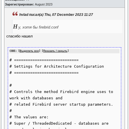
Зарегистрирован:
August 2023
hvlad писал(а) Thu, 07 December 2023 11:27
Н
у, хотя бы firebrid.conf
спасибо нашел
CODE: [
Выделить все
] [
Показать / скрыть
]
# ============================

# Settings for Architecture Configuration

# ============================

#

# Controls the method Firebird engine uses to 
work with databases and

# related Firebird server startup parameters.

#

# The values are:

# Super / ThreadedDedicated - databases are 