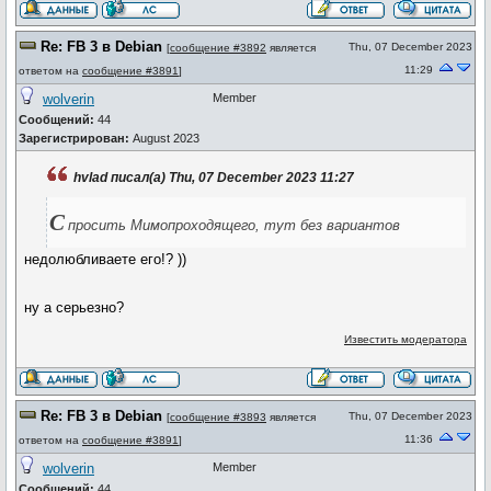
Re: FB 3 в Debian
Thu, 07 December 2023
[
сообщение #3892
является
11:29
ответом на
сообщение #3891
]
wolverin
Member
Сообщений:
44
Зарегистрирован:
August 2023
hvlad писал(а) Thu, 07 December 2023 11:27
С
просить Мимопроходящего, тут без вариантов
недолюбливаете его!? ))
ну а серьезно?
Известить модератора
Re: FB 3 в Debian
Thu, 07 December 2023
[
сообщение #3893
является
11:36
ответом на
сообщение #3891
]
wolverin
Member
Сообщений:
44