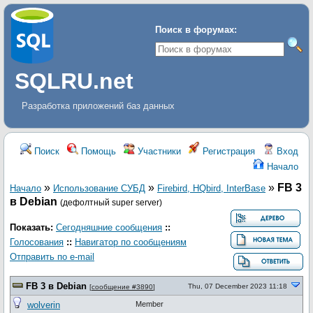
Поиск в форумах:
SQLRU.net
Разработка приложений баз данных
Поиск
Помощь
Участники
Регистрация
Вход
Начало
»
»
»
FB 3
Начало
Использование СУБД
Firebird, HQbird, InterBase
в Debian
(дефолтный super server)
Показать:
Сегодняшние сообщения
::
Голосования
::
Навигатор по сообщениям
Отправить по e-mail
FB 3 в Debian
Thu, 07 December 2023 11:18
[
сообщение #3890
]
wolverin
Member