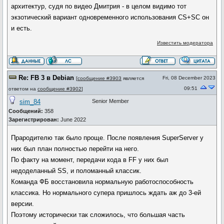
архитектур, судя по видео Дмитрия - в целом видимо тот
экзотический вариант одновременного использования CS+SC он
и есть.
Известить модератора
Re: FB 3 в Debian
Fri, 08 December 2023
[
сообщение #3903
является
09:51
ответом на
сообщение #3902
]
sim_84
Senior Member
Сообщений:
358
Зарегистрирован:
June 2022
Прародителю так было проще. После появления SuperServer у
них был план полностью перейти на него.
По факту на момент, передачи кода в FF у них был
недоделанный SS, и поломанный классик.
Команда ФБ восстановила нормальную работоспособность
классика. Но нормального супера пришлось ждать аж до 3-ей
версии.
Поэтому исторически так сложилось, что большая часть