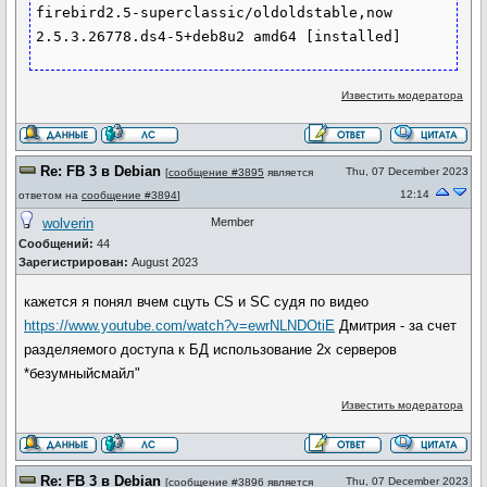
firebird2.5-superclassic/oldoldstable,now 
Известить модератора
Re: FB 3 в Debian
Thu, 07 December 2023
[
сообщение #3895
является
12:14
ответом на
сообщение #3894
]
wolverin
Member
Сообщений:
44
Зарегистрирован:
August 2023
кажется я понял вчем сцуть CS и SC судя по видео
https://www.youtube.com/watch?v=ewrNLNDOtiE
Дмитрия - за счет
разделяемого доступа к БД использование 2х серверов
*безумныйсмайл"
Известить модератора
Re: FB 3 в Debian
Thu, 07 December 2023
[
сообщение #3896
является