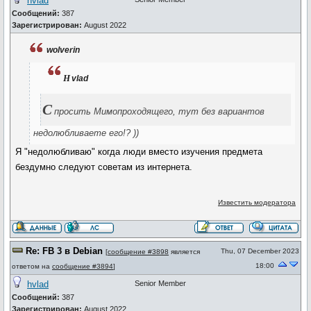
hvlad
Сообщений:
387
Зарегистрирован:
August 2022
wolverin
h
vlad
С
просить Мимопроходящего, тут без вариантов
недолюбливаете его!? ))
Я "недолюбливаю" когда люди вместо изучения предмета
бездумно следуют советам из интернета.
Известить модератора
Re: FB 3 в Debian
Thu, 07 December 2023
[
сообщение #3898
является
18:00
ответом на
сообщение #3894
]
hvlad
Senior Member
Сообщений:
387
Зарегистрирован:
August 2022