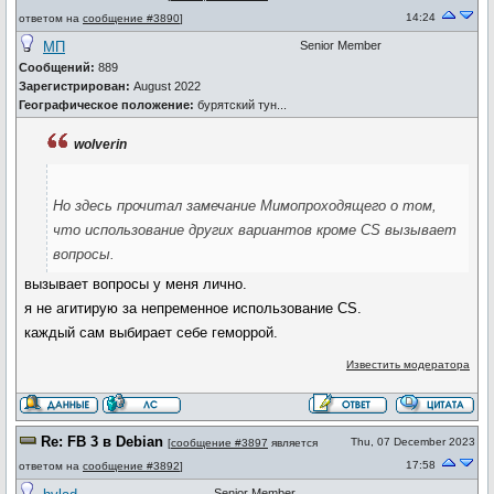
14:24
ответом на
сообщение #3890
]
МП
Senior Member
Сообщений:
889
Зарегистрирован:
August 2022
Географическое положение:
бурятский тун...
wolverin
Но здесь прочитал замечание Мимопроходящего о том,
что использование других вариантов кроме CS вызывает
вопросы.
вызывает вопросы у меня лично.
я не агитирую за непременное использование CS.
каждый сам выбирает себе геморрой.
Известить модератора
Re: FB 3 в Debian
Thu, 07 December 2023
[
сообщение #3897
является
17:58
ответом на
сообщение #3892
]
Senior Member