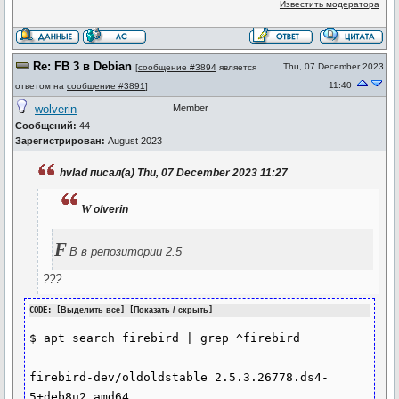
Известить модератора
Re: FB 3 в Debian
Thu, 07 December 2023
[
сообщение #3894
является
11:40
ответом на
сообщение #3891
]
wolverin
Member
Сообщений:
44
Зарегистрирован:
August 2023
hvlad писал(а) Thu, 07 December 2023 11:27
w
olverin
F
B в репозитории 2.5
???
CODE: [
Выделить все
] [
Показать / скрыть
]
$ apt search firebird | grep ^firebird

firebird-dev/oldoldstable 2.5.3.26778.ds4-
5+deb8u2 amd64
