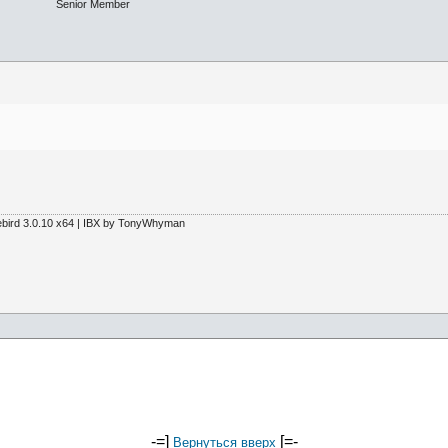
Senior Member
ebird 3.0.10 x64 | IBX by TonyWhyman
-=]
[=-
Вернуться вверх