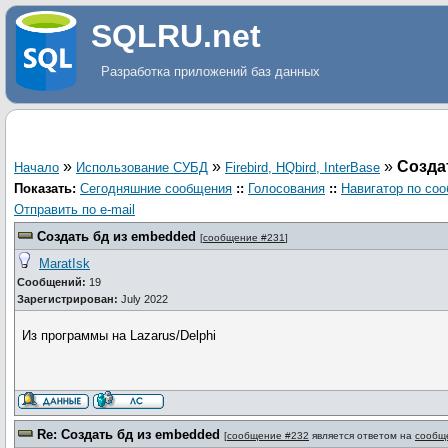
SQLRU.net
Разработка приложений баз данных
»
»
»
Созда
Начало
Использование СУБД
Firebird, HQbird, InterBase
Показать:
Сегодняшние сообщения
::
Голосования
::
Навигатор по со
Отправить по e-mail
Создать бд из embedded
[
сообщение #231
]
MaratIsk
Сообщений:
19
Зарегистрирован:
July 2022
Из программы на Lazarus/Delphi
Re: Создать бд из embedded
[
сообщение #232
является ответом на
сообщ