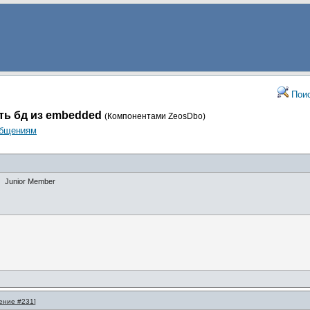
Пои
ть бд из embedded
(Компонентами ZeosDbo)
общениям
Junior Member
ение #231
]