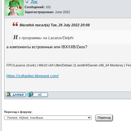
Док
Сообщений:
101
Зарегистрирован:
June 2022
MaratIsk писал(а) Tue, 26 July 2022 20:08
И
з программы на Lazarus/Delphi
а компоненты встроенные или IBX/UIB/Zeos?
FPC/Lazarus (trunk) | Win10 x64 Ultim/Debian 11 amd64/Darwin x86_64 Monterey | Fir
https://zoltanleo.blogspot.com/
Переход к форуму: