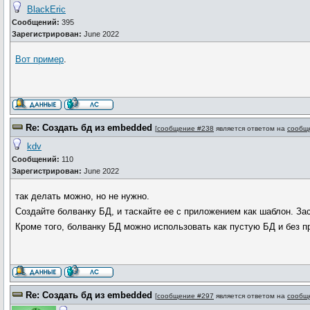
BlackEric
Сообщений:
395
Зарегистрирован:
June 2022
Вот пример
.
Re: Создать бд из embedded
[
сообщение #238
является ответом на
сообщ
kdv
Сообщений:
110
Зарегистрирован:
June 2022
так делать можно, но не нужно.
Создайте болванку БД, и таскайте ее с приложением как шаблон. За
Кроме того, болванку БД можно использовать как пустую БД и без п
Re: Создать бд из embedded
[
сообщение #297
является ответом на
сообщ