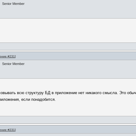
Senior Member
ение #231
]
Senior Member
совывать всю структуру БД в приложение нет никакого смысла. Это обыч
риложения, если понадобится.
ение #231
]