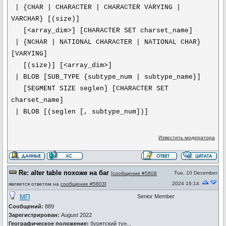
| {CHAR | CHARACTER | CHARACTER VARYING |
VARCHAR} [(size)]
[<array_dim>] [CHARACTER SET charset_name]
| {NCHAR | NATIONAL CHARACTER | NATIONAL CHAR}
[VARYING]
[(size)] [<array_dim>]
| BLOB [SUB_TYPE {subtype_num | subtype_name}]
[SEGMENT SIZE seglen] [CHARACTER SET
charset_name]
| BLOB [(seglen [, subtype_num])]
Известить модератора
Re: alter table похоже на баг
Tue, 10 December
[
сообщение #5808
2024 16:14
является ответом на
сообщение #5803
]
МП
Senior Member
Сообщений:
889
Зарегистрирован:
August 2022
Географическое положение:
бурятский тун...