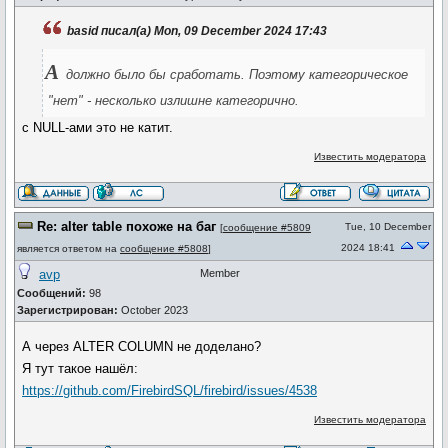
basid писал(а) Mon, 09 December 2024 17:43
А
должно было бы сработать. Поэтому категорическое
"нет" - несколько излишне категорично.
с NULL-ами это не катит.
Известить модератора
Re: alter table похоже на баг
Tue, 10 December
[
сообщение #5809
2024 18:41
является ответом на
сообщение #5808
]
avp
Member
Сообщений:
98
Зарегистрирован:
October 2023
А через ALTER COLUMN не доделано?
Я тут такое нашёл:
https://github.com/FirebirdSQL/firebird/issues/4538
Известить модератора