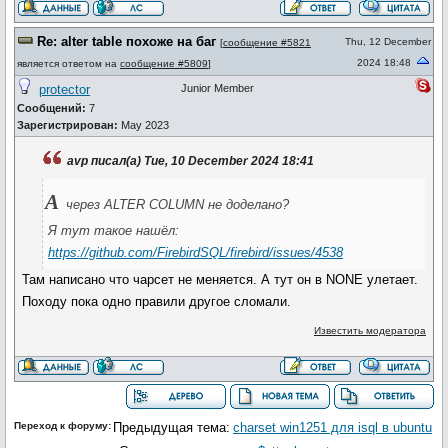
Re: alter table похоже на баг
Thu, 12 December
[
сообщение #5821
2024 18:48
является ответом на
сообщение #5809
]
protector
Junior Member
Сообщений:
7
Зарегистрирован:
May 2023
avp писал(а) Tue, 10 December 2024 18:41
А
через ALTER COLUMN не доделано?
Я тут такое нашёл:
https://github.com/FirebirdSQL/firebird/issues/4538
Там написано что чарсет не меняется. А тут он в NONE улетает.
Походу пока одно правили другое сломали.
Известить модератора
Переход к форуму:
Предыдущая тема:
charset win1251 для isql в ubuntu