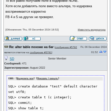
То всё равно получаем поле в кодировке NONE.
Хотя если добавлять поле вместо альтера, то кодировка
воспринимается корректно
FB 4 и 5 на других не проверял.
[Обновления: Thu, 05 December 2024 18:52]
Известить модератора
Re: alter table похоже на баг
Fri, 06 December 2024
[
сообщение #5792
01:52
является ответом на
сообщение #5791
]
SD
Senior Member
Сообщений:
471
Зарегистрирован:
August 2022
CODE: [
Выделить все
] [
Показать / скрыть
]
SQL> create database "test" default character 
set utf8;

SQL> create table t (c integer);

SQL> commit;

SQL> show table t;
