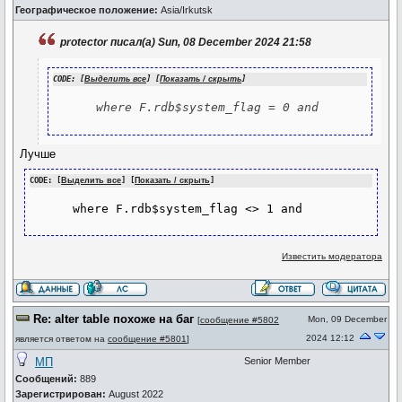
Географическое положение:
Asia/Irkutsk
protector писал(а) Sun, 08 December 2024 21:58
CODE: [
Выделить все
] [
Показать / скрыть
]
      where F.rdb$system_flag = 0 and
Лучше
CODE: [
Выделить все
] [
Показать / скрыть
]
      where F.rdb$system_flag <> 1 and
Известить модератора
Re: alter table похоже на баг
Mon, 09 December
[
сообщение #5802
2024 12:12
является ответом на
сообщение #5801
]
МП
Senior Member
Сообщений:
889
Зарегистрирован:
August 2022