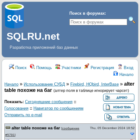
Поиск в форумах:
SQLRU.net
Разработка приложений баз данных
Поиск
Помощь
Участники
Регистрация
Вход
Начало
»
»
»
alter
Начало
Использование СУБД
Firebird, HQbird, InterBase
table похоже на баг
(алтер поля в таблице игнорирует чарсет)
Показать:
Сегодняшние сообщения
::
Голосования
::
Навигатор по сообщениям
Отправить по e-mail
alter table похоже на баг
Thu, 05 December 2024 18:52
[
сообщение
#5791
]