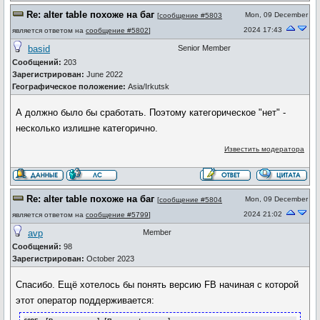
Re: alter table похоже на баг
Mon, 09 December
[
сообщение #5803
2024 17:43
является ответом на
сообщение #5802
]
basid
Senior Member
Сообщений:
203
Зарегистрирован:
June 2022
Географическое положение:
Asia/Irkutsk
А должно было бы сработать. Поэтому категорическое "нет" -
несколько излишне категорично.
Известить модератора
Re: alter table похоже на баг
Mon, 09 December
[
сообщение #5804
2024 21:02
является ответом на
сообщение #5799
]
avp
Member
Сообщений:
98
Зарегистрирован:
October 2023
Спасибо. Ещё хотелось бы понять версию FB начиная с которой
этот оператор поддерживается: