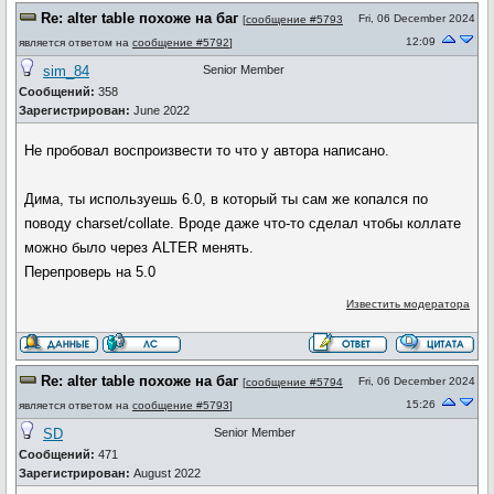
Re: alter table похоже на баг
Fri, 06 December 2024
[
сообщение #5793
12:09
является ответом на
сообщение #5792
]
sim_84
Senior Member
Сообщений:
358
Зарегистрирован:
June 2022
Не пробовал воспроизвести то что у автора написано.
Дима, ты используешь 6.0, в который ты сам же копался по
поводу charset/collate. Вроде даже что-то сделал чтобы коллате
можно было через ALTER менять.
Перепроверь на 5.0
Известить модератора
Re: alter table похоже на баг
Fri, 06 December 2024
[
сообщение #5794
15:26
является ответом на
сообщение #5793
]
SD
Senior Member
Сообщений:
471
Зарегистрирован:
August 2022