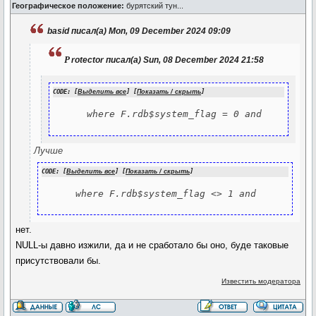
Географическое положение:
бурятский тун...
basid писал(а) Mon, 09 December 2024 09:09
p
rotector писал(а) Sun, 08 December 2024 21:58
CODE: [
Выделить все
] [
Показать / скрыть
]
      where F.rdb$system_flag = 0 and
Лучше
CODE: [
Выделить все
] [
Показать / скрыть
]
      where F.rdb$system_flag <> 1 and
нет.
NULL-ы давно изжили, да и не сработало бы оно, буде таковые
присутствовали бы.
Известить модератора