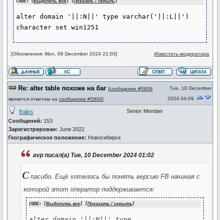
CODE: [
Выделить все
] [
Показать / скрыть
]
alter domain '||:N||' type varchar('||:L||') 
[Обновления: Mon, 09 December 2024 21:03]
Известить модератора
Re: alter table похоже на баг
Tue, 10 December
[
сообщение #5806
2024 04:09
является ответом на
сообщение #5804
]
fraks
Senior Member
Сообщений:
153
Зарегистрирован:
June 2022
Географическое положение:
Новосибирск
avp писал(а) Tue, 10 December 2024 01:02
С
пасибо. Ещё хотелось бы понять версию FB начиная с
которой этот оператор поддерживается:
CODE: [
Выделить все
] [
Показать / скрыть
]
alter domain '||:N||' type 