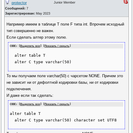
protector
Junior Member
Сообщений:
7
Зарегистрирован:
May 2023
Например имеем в таблице T поле F типа int. Впрочем исходный
тип совершенно не важен.
Если сделать алтер этому полю.
CODE: [
Выделить все
] [
Показать / скрыть
]
  alter table T

То мы получаем поле varchar(50) с чарсетом NONE. Причем это
не зависит ни от дефолтной кодировки базы, ни от кодировки
подключения.
И даже если так сделать:
CODE: [
Выделить все
] [
Показать / скрыть
]
alter table T
