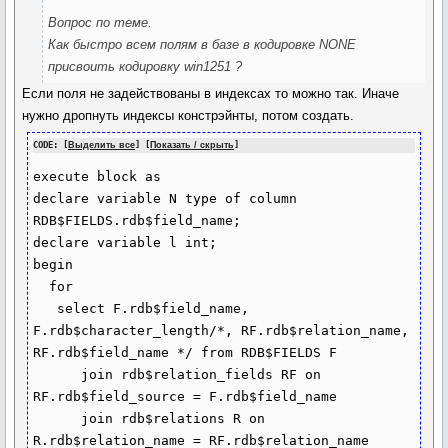
Вопрос по теме.
Как быстро всем полям в базе в кодировке NONE
присвоить кодировку win1251 ?
Если поля не задействованы в индексах то можно так. Иначе
нужно дропнуть индексы констрэйнты, потом создать.
CODE: [
Выделить все
] [
Показать / скрыть
]
execute block as

declare variable N type of column 
RDB$FIELDS.rdb$field_name;

declare variable l int;

begin

  for

   select F.rdb$field_name, 
F.rdb$character_length/*, RF.rdb$relation_name, 
RF.rdb$field_name */ from RDB$FIELDS F

      join rdb$relation_fields RF on 
RF.rdb$field_source = F.rdb$field_name

      join rdb$relations R on 
R.rdb$relation_name = RF.rdb$relation_name
