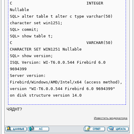
C                               INTEGER 
Nullable

SQL> alter table t alter c type varchar(50) 
character set win1251;

SQL> commit;

SQL> show table t;

C                               VARCHAR(50) 
CHARACTER SET WIN1251 Nullable

SQL> show version;

ISQL Version: WI-T6.0.0.544 Firebird 6.0 
9694399

Server version:

Firebird/Windows/AMD/Intel/x64 (access method), 
version "WI-T6.0.0.544 Firebird 6.0 9694399"

ЧЯДНТ?
Известить модератора