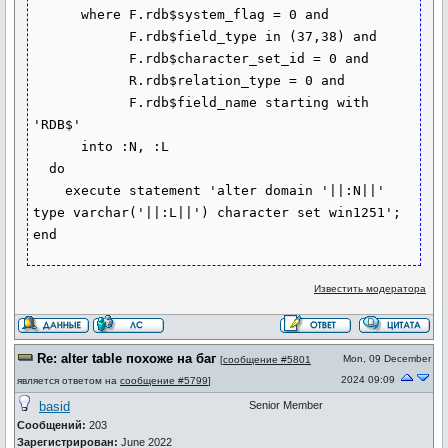
      where F.rdb$system_flag = 0 and

            F.rdb$field_type in (37,38) and

            F.rdb$character_set_id = 0 and

            R.rdb$relation_type = 0 and

            F.rdb$field_name starting with 
'RDB$'

      into :N, :L

  do

    execute statement 'alter domain '||:N||' 
type varchar('||:L||') character set win1251';

Известить модератора
Re: alter table похоже на баг
Mon, 09 December
[
сообщение #5801
2024 09:09
является ответом на
сообщение #5799
]
basid
Senior Member
Сообщений:
203
Зарегистрирован:
June 2022