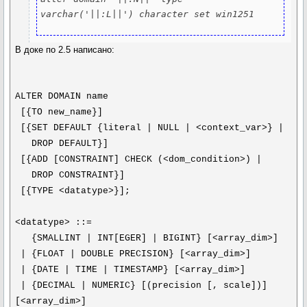
В доке по 2.5 написано:
ALTER DOMAIN name
[{TO new_name}]
[{SET DEFAULT {literal | NULL | <context_var>} |
DROP DEFAULT}]
[{ADD [CONSTRAINT] CHECK (<dom_condition>) |
DROP CONSTRAINT}]
[{TYPE <datatype>}];
<datatype> ::=
{SMALLINT | INT[EGER] | BIGINT} [<array_dim>]
| {FLOAT | DOUBLE PRECISION} [<array_dim>]
| {DATE | TIME | TIMESTAMP} [<array_dim>]
| {DECIMAL | NUMERIC} [(precision [, scale])]
[<array_dim>]