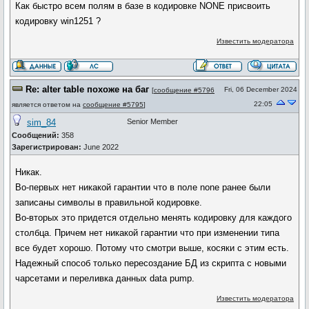
Как быстро всем полям в базе в кодировке NONE присвоить
кодировку win1251 ?
Известить модератора
Re: alter table похоже на баг
Fri, 06 December 2024
[
сообщение #5796
22:05
является ответом на
сообщение #5795
]
sim_84
Senior Member
Сообщений:
358
Зарегистрирован:
June 2022
Никак.
Во-первых нет никакой гарантии что в поле none ранее были
записаны символы в правильной кодировке.
Во-вторых это придется отдельно менять кодировку для каждого
столбца. Причем нет никакой гарантии что при изменении типа
все будет хорошо. Потому что смотри выше, косяки с этим есть.
Надежный способ только пересоздание БД из скрипта с новыми
чарсетами и переливка данных data pump.
Известить модератора