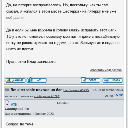
Да, на пятёрке воспроизвелось. Но, поскольку, как ты сам
сказал, я копался в этом месте шестёрки - на пятёрку мне уже
всё равно.
Да и если бы мне взбрела в голову блажь исправить этот баг -
ТС-у это не поможет, поскольку мои патчи даже в нестабильную
ветку не рассматриваются годами, а в стабильную их и подавно
никто не пустит.
Пусть этим Влад занимается.
Известить модератора
Re: alter table похоже на баг
Fri, 06 December 2024
[
сообщение #5795
21:20
является ответом на
сообщение #5794
]
avp
Member
Сообщений:
98
Зарегистрирован:
October 2023
Вопрос по теме.