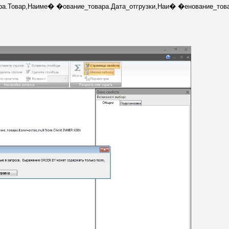
ара.Товар,Наиме� �ование_товара.Дата_отгрузки,Наи� �енование_товар