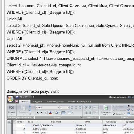
select 1 as nom, Client.id_cl, Client.Фамилия, Client.Имя, Client.Отче
WHERE (((Client.id_cl)=[Введите ID]));
Union All
select 3, Sale.id_sl, Sale.Проект, Sale.Состояние, Sale.Сумма, Sale.Да
WHERE (((Client.id_cl)=[Введите ID]));
Union All
select 2, Phone.id_ph, Phone.PhoneNum, null,null,null from Client INNE
WHERE (((Client.id_cl)=[Введите ID]));
UNION ALL select 4, Наименование_товара.id_nt, Наименование_тов
Client.id_cl = Наименование_товара.id_nt
WHERE (((Client.id_cl)=[Введите ID]))
ORDER BY Client.id_cl, nom;
Выводит он такой результат: