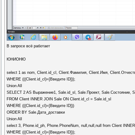
В запросе всё работает
ЮНИОНЮ
select 1 as nom, Client.id_cl, Client.Фамилия, Client.Имя, Client.Отче
WHERE (((Client.id_cl)=[Введите ID]));
Union All
SELECT 2 AS Выражение1, Sale.id_sl, Sale.Проект, Sale.Состояние, 
FROM Client INNER JOIN Sale ON Client.id_cl = Sale.id_sl
WHERE (((Client.id_cl)=[Введите ID]))
ORDER BY Sale.Дата_доставки
Union All
select 3, Phone.id_ph, Phone.PhoneNum, null,null,null from Client INNE
WHERE (((Client.id_cl)=[Введите ID]));