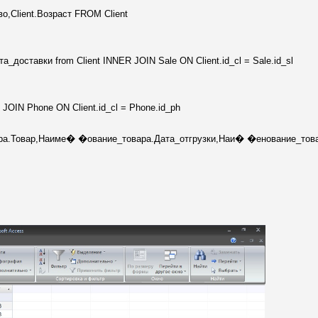
ство,Client.Возраст FROM Client
та_доставки from Client INNER JOIN Sale ON Client.id_cl = Sale.id_sl
R JOIN Phone ON Client.id_cl = Phone.id_ph
ара.Товар,Наиме� �ование_товара.Дата_отгрузки,Наи� �енование_товар