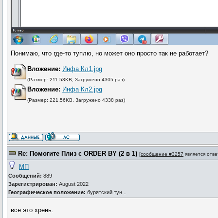
Понимаю, что где-то туплю, но может оно просто так не работает?
Вложение:
Инфа Кл1.jpg
(Размер: 211.53KB, Загружено 4305 раз)
Вложение:
Инфа Кл2.jpg
(Размер: 221.56KB, Загружено 4338 раз)
Re: Помогите Плиз с ORDER BY (2 в 1)
[
сообщение #3257
является отв
МП
Сообщений:
889
Зарегистрирован:
August 2022
Географическое положение:
бурятский тун...
все это хрень.