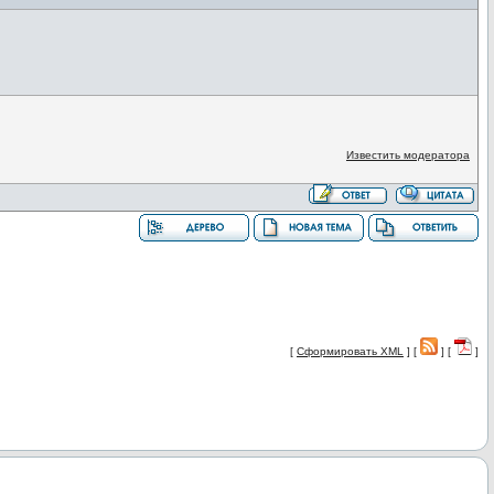
Известить модератора
[
Сформировать XML
] [
] [
]