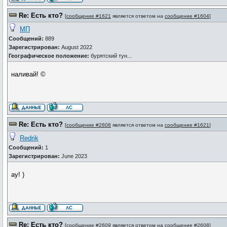
Re: Есть кто?
[
сообщение #1621
является ответом на
сообщение #1604
]
МП
Сообщений:
889
Зарегистрирован:
August 2022
Географическое положение:
бурятский тун...
наливай! ©
Re: Есть кто?
[
сообщение #2608
является ответом на
сообщение #1621
]
Redrik
Сообщений:
1
Зарегистрирован:
June 2023
ау! )
Re: Есть кто?
[
сообщение #2609
является ответом на
сообщение #2608
]