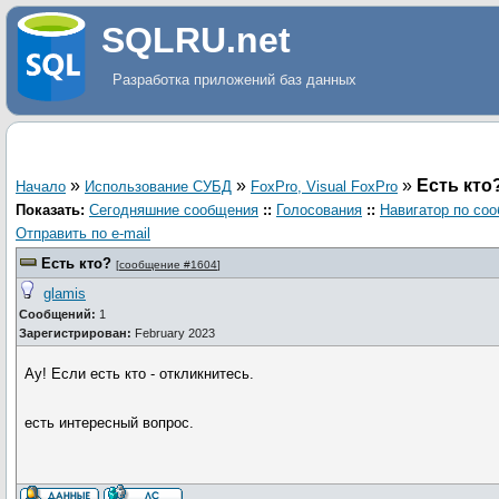
SQLRU.net
Разработка приложений баз данных
»
»
»
Есть кто
Начало
Использование СУБД
FoxPro, Visual FoxPro
Показать:
Сегодняшние сообщения
::
Голосования
::
Навигатор по со
Отправить по e-mail
Есть кто?
[
сообщение #1604
]
glamis
Сообщений:
1
Зарегистрирован:
February 2023
Ау! Если есть кто - откликнитесь.
есть интересный вопрос.