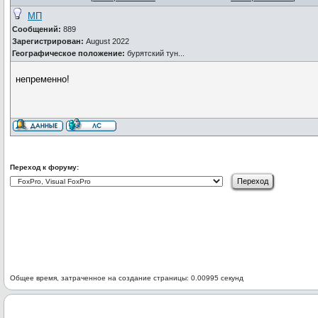
МП
Сообщений:
889
Зарегистрирован:
August 2022
Географическое положение:
бурятский тун...
непременно!
Переход к форуму:
Общее время, затраченное на создание страницы: 0.00995 секунд