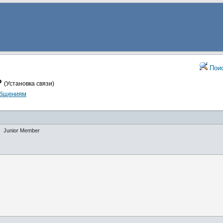
Пои
?
(Установка связи)
общениям
Junior Member